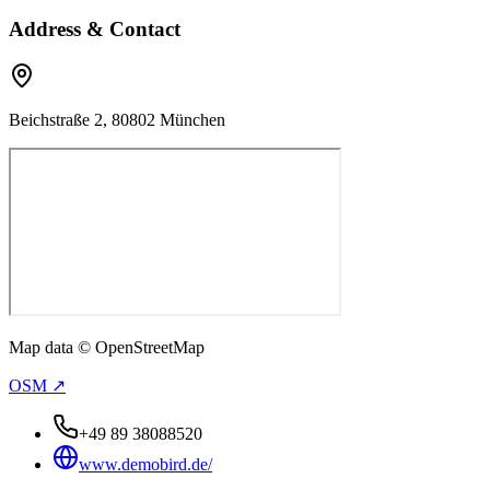
Address & Contact
Beichstraße 2, 80802 München
Map data © OpenStreetMap
OSM ↗
+49 89 38088520
www.demobird.de/