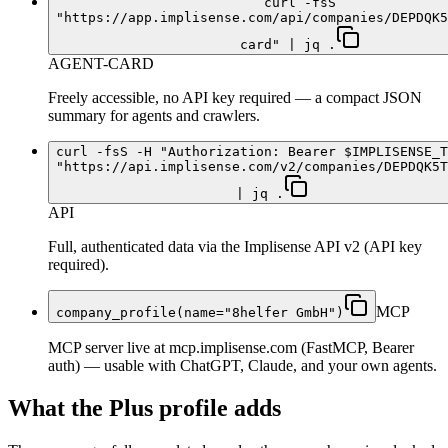
curl -fsS
"https://app.implisense.com/api/companies/DEPDQK5
card" | jq .
AGENT-CARD
Freely accessible, no API key required — a compact JSON
summary for agents and crawlers.
curl -fsS -H "Authorization: Bearer $IMPLISENSE_T
"https://api.implisense.com/v2/companies/DEPDQK5T
| jq .
API
Full, authenticated data via the Implisense API v2 (API key
required).
MCP
company_profile(name="8helfer GmbH")
MCP server live at mcp.implisense.com (FastMCP, Bearer
auth) — usable with ChatGPT, Claude, and your own agents.
What the Plus profile adds