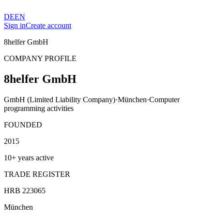
DE
EN
Sign in
Create account
8helfer GmbH
COMPANY PROFILE
8helfer GmbH
GmbH (Limited Liability Company)
·
München
·
Computer
programming activities
FOUNDED
2015
10+ years active
TRADE REGISTER
HRB 223065
München