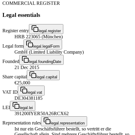
COMMERCIAL REGISTER
Legal essentials
Register entry
legal.register
HRB 223065 (München)
Legal form
legal.legalForm
GmbH (Limited Liability Company)
Founded
legal.foundingDate
21 Dec 2015
Share capital
legal.capital
€25,000
VAT ID
legal.vat
DE304381185
LEI
legal.lei
391200IYER50A26RCX62
Representation rules
legal.representation
Ist nur ein Geschäftsführer bestellt, so vertritt er die
Gesellschaft allein. Sind mehrere Geschäftsführer bestellt, so