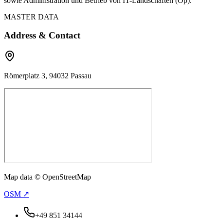
sowie Administration und Betrieb von IT-Landschaften (Op).
MASTER DATA
Address & Contact
Römerplatz 3, 94032 Passau
Map data © OpenStreetMap
OSM ↗
+49 851 34144