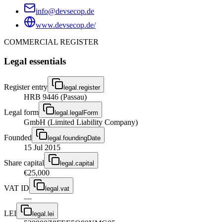
info@devsecop.de
www.devsecop.de/
COMMERCIAL REGISTER
Legal essentials
Register entry
legal.register
HRB 9446 (Passau)
Legal form
legal.legalForm
GmbH (Limited Liability Company)
Founded
legal.foundingDate
15 Jul 2015
Share capital
legal.capital
€25,000
VAT ID
legal.vat
—
LEI
legal.lei