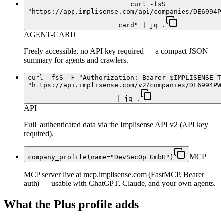
curl -fsS
"https://app.implisense.com/api/companies/DE6994P
card" | jq .
AGENT-CARD
Freely accessible, no API key required — a compact JSON
summary for agents and crawlers.
curl -fsS -H "Authorization: Bearer $IMPLISENSE_T
"https://api.implisense.com/v2/companies/DE6994PW
| jq .
API
Full, authenticated data via the Implisense API v2 (API key
required).
MCP
company_profile(name="DevSecOp GmbH")
MCP server live at mcp.implisense.com (FastMCP, Bearer
auth) — usable with ChatGPT, Claude, and your own agents.
What the Plus profile adds