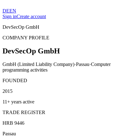
DE
EN
Sign in
Create account
DevSecOp GmbH
COMPANY PROFILE
DevSecOp GmbH
GmbH (Limited Liability Company)
·
Passau
·
Computer
programming activities
FOUNDED
2015
11+ years active
TRADE REGISTER
HRB 9446
Passau