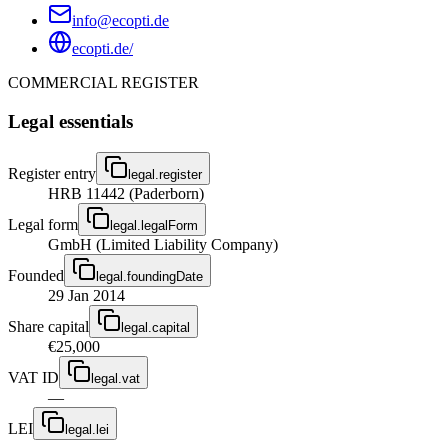
info@ecopti.de
ecopti.de/
COMMERCIAL REGISTER
Legal essentials
Register entry
legal.register
HRB 11442 (Paderborn)
Legal form
legal.legalForm
GmbH (Limited Liability Company)
Founded
legal.foundingDate
29 Jan 2014
Share capital
legal.capital
€25,000
VAT ID
legal.vat
—
LEI
legal.lei