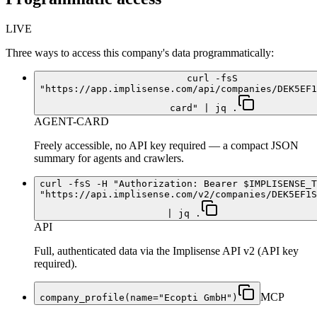
LIVE
Three ways to access this company's data programmatically:
curl -fsS
"https://app.implisense.com/api/companies/DEK5EF1
card" | jq .
AGENT-CARD
Freely accessible, no API key required — a compact JSON
summary for agents and crawlers.
curl -fsS -H "Authorization: Bearer $IMPLISENSE_T
"https://api.implisense.com/v2/companies/DEK5EF1S
| jq .
API
Full, authenticated data via the Implisense API v2 (API key
required).
MCP
company_profile(name="Ecopti GmbH")