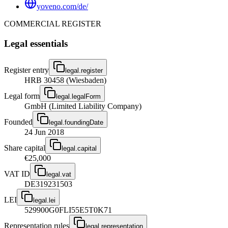
yoveno.com/de/
COMMERCIAL REGISTER
Legal essentials
Register entry
legal.register
HRB 30458 (Wiesbaden)
Legal form
legal.legalForm
GmbH (Limited Liability Company)
Founded
legal.foundingDate
24 Jun 2018
Share capital
legal.capital
€25,000
VAT ID
legal.vat
DE319231503
LEI
legal.lei
529900G0FLI55E5T0K71
Representation rules
legal.representation