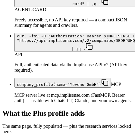
card" | jq .
AGENT-CARD
Freely accessible, no API key required — a compact JSON
summary for agents and crawlers.
curl -fsS -H "Authorization: Bearer $IMPLISENSE_T
"https://api.implisense.com/v2/companies/DEDEPUHQ
| jq .
API
Full, authenticated data via the Implisense API v2 (API key
required).
MCP
company_profile(name="Yoveno GmbH")
MCP server live at mcp.implisense.com (FastMCP, Bearer
auth) — usable with ChatGPT, Claude, and your own agents.
What the Plus profile adds
The same page, fully populated — plus the research services locked
here.