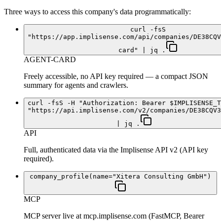
Three ways to access this company's data programmatically:
curl -fsS
"https://app.implisense.com/api/companies/DE38CQV
card" | jq .
AGENT-CARD
Freely accessible, no API key required — a compact JSON
summary for agents and crawlers.
curl -fsS -H "Authorization: Bearer $IMPLISENSE_T
"https://api.implisense.com/v2/companies/DE38CQV3
| jq .
API
Full, authenticated data via the Implisense API v2 (API key
required).
company_profile(name="Xitera Consulting GmbH")
MCP
MCP server live at mcp.implisense.com (FastMCP, Bearer