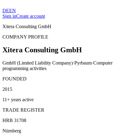
DE
EN
Sign in
Create account
Xitera Consulting GmbH
COMPANY PROFILE
Xitera Consulting GmbH
GmbH (Limited Liability Company)
·
Pyrbaum
·
Computer
programming activities
FOUNDED
2015
11+ years active
TRADE REGISTER
HRB 31708
Nürnberg