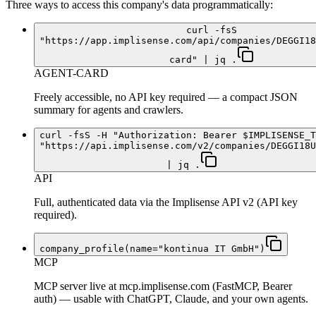
Three ways to access this company's data programmatically:
curl -fsS
"https://app.implisense.com/api/companies/DEGGI18
card" | jq .
AGENT-CARD
Freely accessible, no API key required — a compact JSON
summary for agents and crawlers.
curl -fsS -H "Authorization: Bearer $IMPLISENSE_T
"https://api.implisense.com/v2/companies/DEGGI18U
| jq .
API
Full, authenticated data via the Implisense API v2 (API key
required).
company_profile(name="kontinua IT GmbH")
MCP
MCP server live at mcp.implisense.com (FastMCP, Bearer
auth) — usable with ChatGPT, Claude, and your own agents.