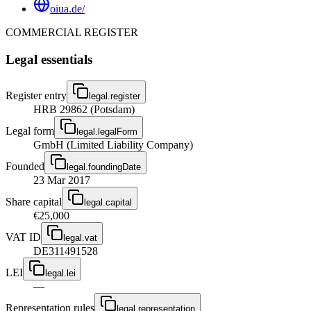
oiua.de/
COMMERCIAL REGISTER
Legal essentials
Register entry
legal.register
HRB 29862 (Potsdam)
Legal form
legal.legalForm
GmbH (Limited Liability Company)
Founded
legal.foundingDate
23 Mar 2017
Share capital
legal.capital
€25,000
VAT ID
legal.vat
DE311491528
LEI
legal.lei
—
Representation rules
legal.representation