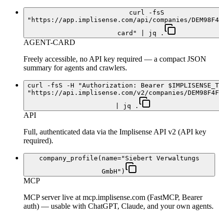
curl -fsS
"https://app.implisense.com/api/companies/DEM98F4
card" | jq .
AGENT-CARD
Freely accessible, no API key required — a compact JSON
summary for agents and crawlers.
curl -fsS -H "Authorization: Bearer $IMPLISENSE_T
"https://api.implisense.com/v2/companies/DEM98F4F
| jq .
API
Full, authenticated data via the Implisense API v2 (API key
required).
company_profile(name="Siebert Verwaltungs
GmbH")
MCP
MCP server live at mcp.implisense.com (FastMCP, Bearer
auth) — usable with ChatGPT, Claude, and your own agents.