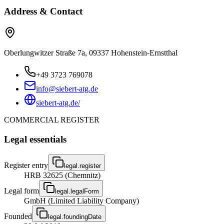
Address & Contact
Oberlungwitzer Straße 7a, 09337 Hohenstein-Ernstthal
+49 3723 769078
info@siebert-atg.de
siebert-atg.de/
COMMERCIAL REGISTER
Legal essentials
Register entry
legal.register
HRB 32625 (Chemnitz)
Legal form
legal.legalForm
GmbH (Limited Liability Company)
Founded
legal.foundingDate