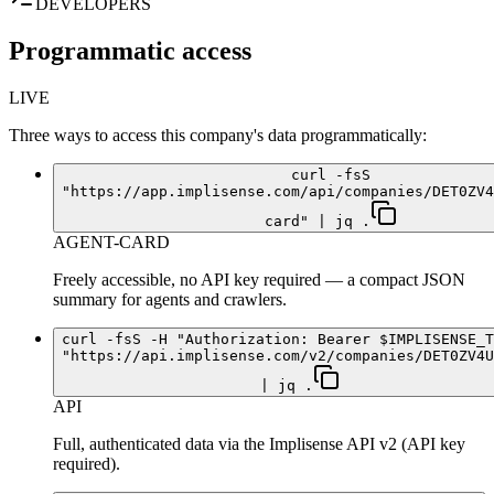
DEVELOPERS
Programmatic access
LIVE
Three ways to access this company's data programmatically:
curl -fsS
"https://app.implisense.com/api/companies/DET0ZV4
card" | jq .
AGENT-CARD
Freely accessible, no API key required — a compact JSON
summary for agents and crawlers.
curl -fsS -H "Authorization: Bearer $IMPLISENSE_T
"https://api.implisense.com/v2/companies/DET0ZV4U
| jq .
API
Full, authenticated data via the Implisense API v2 (API key
required).