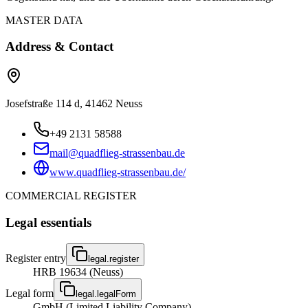
MASTER DATA
Address & Contact
Josefstraße 114 d, 41462 Neuss
+49 2131 58588
mail@quadflieg-strassenbau.de
www.quadflieg-strassenbau.de/
COMMERCIAL REGISTER
Legal essentials
Register entry
legal.register
HRB 19634 (Neuss)
Legal form
legal.legalForm
GmbH (Limited Liability Company)