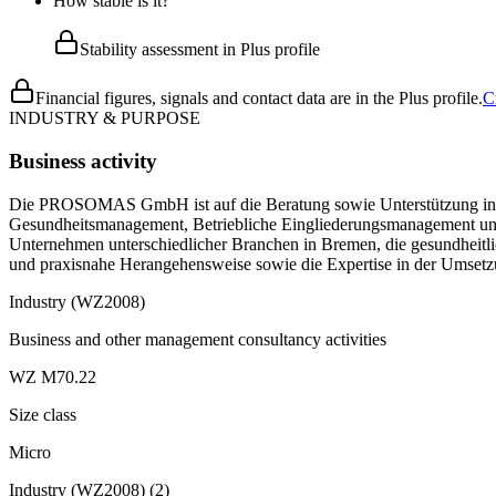
How stable is it?
Stability assessment in Plus profile
Financial figures, signals and contact data are in the Plus profile.
C
INDUSTRY & PURPOSE
Business activity
Die PROSOMAS GmbH ist auf die Beratung sowie Unterstützung in der
Gesundheitsmanagement, Betriebliche Eingliederungsmanagement und
Unternehmen unterschiedlicher Branchen in Bremen, die gesundhei
und praxisnahe Herangehensweise sowie die Expertise in der Umset
Industry (WZ2008)
Business and other management consultancy activities
WZ M70.22
Size class
Micro
Industry (WZ2008)
(
2
)