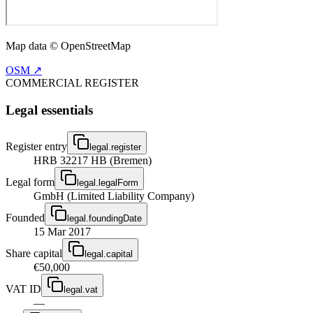
Map data © OpenStreetMap
OSM ↗
COMMERCIAL REGISTER
Legal essentials
Register entry
legal.register
HRB 32217 HB (Bremen)
Legal form
legal.legalForm
GmbH (Limited Liability Company)
Founded
legal.foundingDate
15 Mar 2017
Share capital
legal.capital
€50,000
VAT ID
legal.vat
—