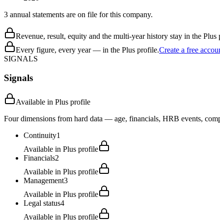
3 annual statements are on file for this company.
Revenue, result, equity and the multi-year history stay in the Plus p
Every figure, every year — in the Plus profile.
Create a free accou
SIGNALS
Signals
Available in Plus profile
Four dimensions from hard data — age, financials, HRB events, compli
Continuity
1
Available in Plus profile
Financials
2
Available in Plus profile
Management
3
Available in Plus profile
Legal status
4
Available in Plus profile