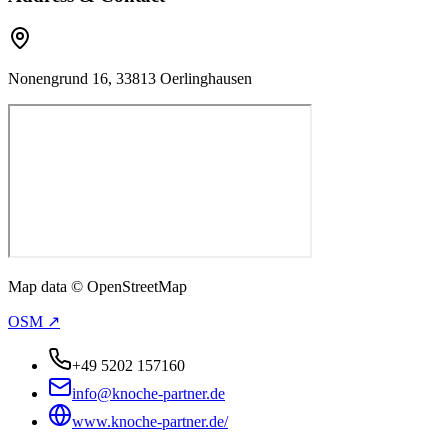
Nonengrund 16, 33813 Oerlinghausen
Map data © OpenStreetMap
OSM ↗
+49 5202 157160
info@knoche-partner.de
www.knoche-partner.de/