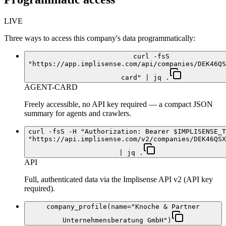
LIVE
Three ways to access this company's data programmatically:
curl -fsS
"https://app.implisense.com/api/companies/DEK46QS
card" | jq .
AGENT-CARD
Freely accessible, no API key required — a compact JSON
summary for agents and crawlers.
curl -fsS -H "Authorization: Bearer $IMPLISENSE_T
"https://api.implisense.com/v2/companies/DEK46QSX
| jq .
API
Full, authenticated data via the Implisense API v2 (API key
required).
company_profile(name="Knoche & Partner
Unternehmensberatung GmbH")