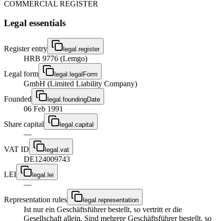
COMMERCIAL REGISTER
Legal essentials
Register entry
legal.register
HRB 9776 (Lemgo)
Legal form
legal.legalForm
GmbH (Limited Liability Company)
Founded
legal.foundingDate
06 Feb 1991
Share capital
legal.capital
—
VAT ID
legal.vat
DE124009743
LEI
legal.lei
—
Representation rules
legal.representation
Ist nur ein Geschäftsführer bestellt, so vertritt er die
Gesellschaft allein. Sind mehrere Geschäftsführer bestellt, so