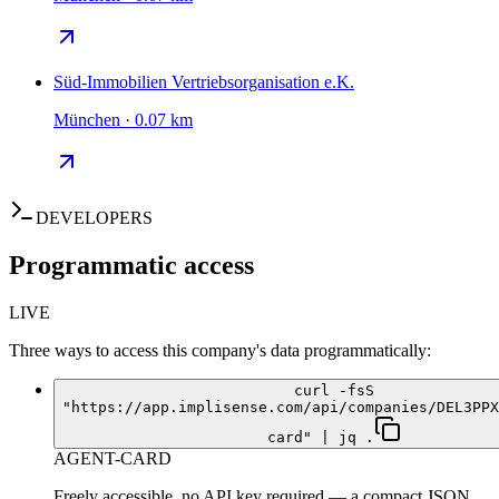
Süd-Immobilien Vertriebsorganisation e.K.
München · 0.07 km
DEVELOPERS
Programmatic access
LIVE
Three ways to access this company's data programmatically:
curl -fsS
"https://app.implisense.com/api/companies/DEL3PPX
card" | jq .
AGENT-CARD
Freely accessible, no API key required — a compact JSON