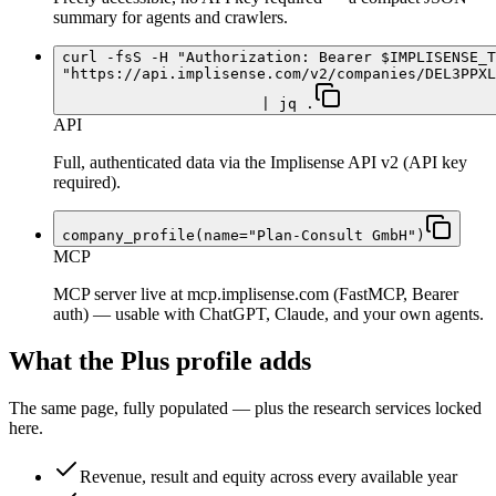
summary for agents and crawlers.
curl -fsS -H "Authorization: Bearer $IMPLISENSE_T
"https://api.implisense.com/v2/companies/DEL3PPXL
| jq .
API
Full, authenticated data via the Implisense API v2 (API key
required).
company_profile(name="Plan-Consult GmbH")
MCP
MCP server live at mcp.implisense.com (FastMCP, Bearer
auth) — usable with ChatGPT, Claude, and your own agents.
What the Plus profile adds
The same page, fully populated — plus the research services locked
here.
Revenue, result and equity across every available year