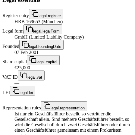
Register entry
legal.register
HRB 169653 (München)
Legal form
legal.legalForm
GmbH (Limited Liability Company)
Founded
legal.foundingDate
07 Feb 2001
Share capital
legal.capital
€25,000
VAT ID
legal.vat
—
LEI
legal.lei
—
Representation rules
legal.representation
Ist nur ein Geschäftsführer bestellt, so vertritt er die
Gesellschaft allein. Sind mehrere Geschäftsführer bestellt, so
wird die Gesellschaft durch zwei Geschäftsführer oder durch
einen Geschäftsführer gemeinsam mit einem Prokuristen