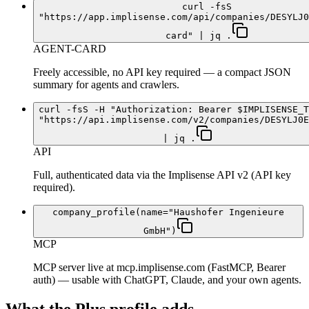
curl -fsS
"https://app.implisense.com/api/companies/DESYLJ0
card" | jq .
AGENT-CARD
Freely accessible, no API key required — a compact JSON
summary for agents and crawlers.
curl -fsS -H "Authorization: Bearer $IMPLISENSE_T
"https://api.implisense.com/v2/companies/DESYLJ0E
| jq .
API
Full, authenticated data via the Implisense API v2 (API key
required).
company_profile(name="Haushofer Ingenieure
GmbH")
MCP
MCP server live at mcp.implisense.com (FastMCP, Bearer
auth) — usable with ChatGPT, Claude, and your own agents.