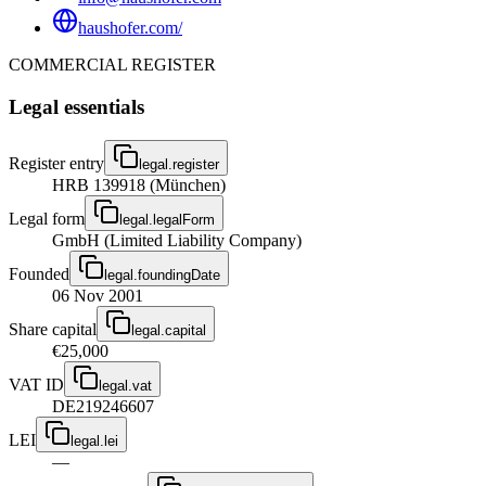
haushofer.com/
COMMERCIAL REGISTER
Legal essentials
Register entry
legal.register
HRB 139918 (München)
Legal form
legal.legalForm
GmbH (Limited Liability Company)
Founded
legal.foundingDate
06 Nov 2001
Share capital
legal.capital
€25,000
VAT ID
legal.vat
DE219246607
LEI
legal.lei
—