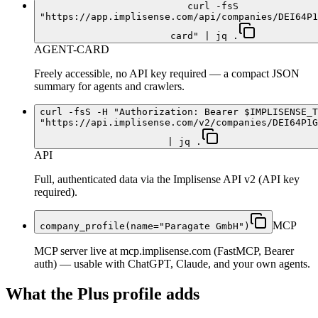
curl -fsS
"https://app.implisense.com/api/companies/DEI64P1
card" | jq .
AGENT-CARD
Freely accessible, no API key required — a compact JSON
summary for agents and crawlers.
curl -fsS -H "Authorization: Bearer $IMPLISENSE_T
"https://api.implisense.com/v2/companies/DEI64P1G
| jq .
API
Full, authenticated data via the Implisense API v2 (API key
required).
MCP
company_profile(name="Paragate GmbH")
MCP server live at mcp.implisense.com (FastMCP, Bearer
auth) — usable with ChatGPT, Claude, and your own agents.
What the Plus profile adds