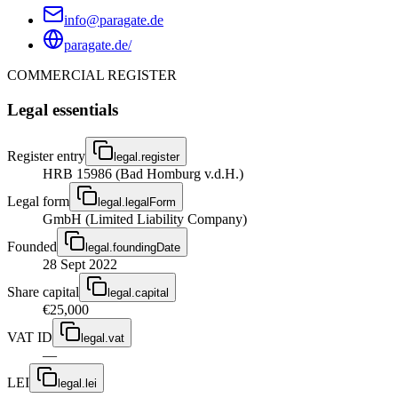
info@paragate.de
paragate.de/
COMMERCIAL REGISTER
Legal essentials
Register entry
legal.register
HRB 15986 (Bad Homburg v.d.H.)
Legal form
legal.legalForm
GmbH (Limited Liability Company)
Founded
legal.foundingDate
28 Sept 2022
Share capital
legal.capital
€25,000
VAT ID
legal.vat
—
LEI
legal.lei