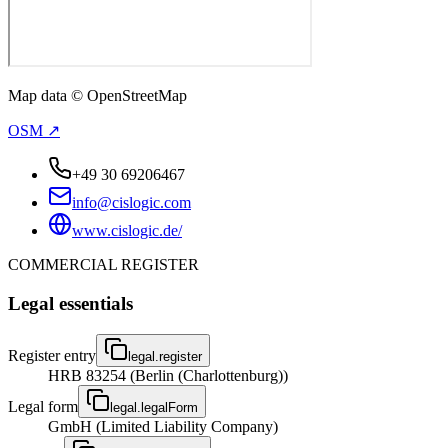
Map data © OpenStreetMap
OSM ↗
+49 30 69206467
info@cislogic.com
www.cislogic.de/
COMMERCIAL REGISTER
Legal essentials
Register entry
legal.register
HRB 83254 (Berlin (Charlottenburg))
Legal form
legal.legalForm
GmbH (Limited Liability Company)