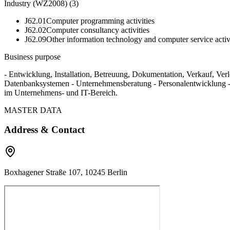
Industry (WZ2008)
(
3
)
J62.01
Computer programming activities
J62.02
Computer consultancy activities
J62.09
Other information technology and computer service activ
Business purpose
- Entwicklung, Installation, Betreuung, Dokumentation, Verkauf, 
Datenbanksystemen - Unternehmensberatung - Personalentwicklung - C
im Unternehmens- und IT-Bereich.
MASTER DATA
Address & Contact
Boxhagener Straße 107, 10245 Berlin