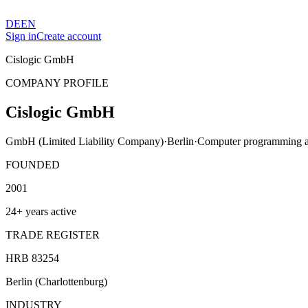
DE
EN
Sign in
Create account
Cislogic GmbH
COMPANY PROFILE
Cislogic GmbH
GmbH (Limited Liability Company)
·
Berlin
·
Computer programming ac
FOUNDED
2001
24+ years active
TRADE REGISTER
HRB 83254
Berlin (Charlottenburg)
INDUSTRY