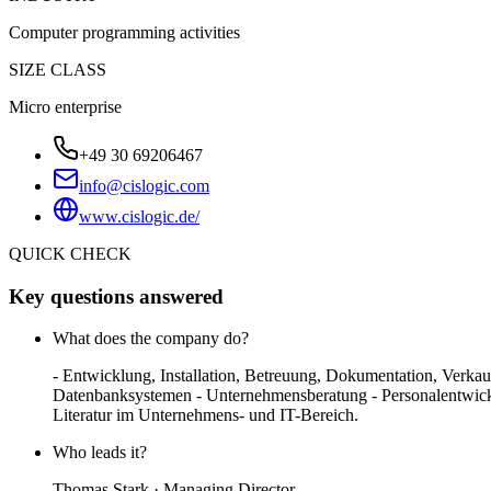
Computer programming activities
SIZE CLASS
Micro enterprise
+49 30 69206467
info@cislogic.com
www.cislogic.de/
QUICK CHECK
Key questions answered
What does the company do?
- Entwicklung, Installation, Betreuung, Dokumentation, Ver
Datenbanksystemen - Unternehmensberatung - Personalentwicklu
Literatur im Unternehmens- und IT-Bereich.
Who leads it?
Thomas Stark · Managing Director