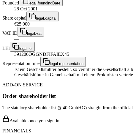
Founded
legal.foundingDate
28 Oct 2001
Share capital
legal.capital
€25,000
VAT ID
legal.vat
—
LEI
legal.lei
391200OGGNDFIFAIEX45
Representation rules
legal.representation
Ist ein Geschäftsführer bestellt, so vertritt er die Gesellschaft
Geschäftsführer in Gemeinschaft mit einem Prokuristen vertrete
ADD-ON SERVICE
Order shareholder list
The statutory shareholder list (§ 40 GmbHG) straight from the officia
Available once you sign in
FINANCIALS