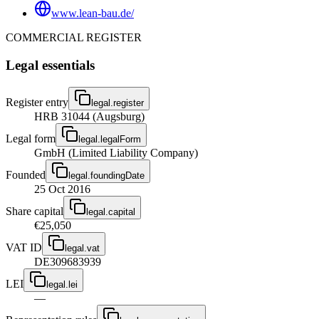
www.lean-bau.de/
COMMERCIAL REGISTER
Legal essentials
Register entry
legal.register
HRB 31044 (Augsburg)
Legal form
legal.legalForm
GmbH (Limited Liability Company)
Founded
legal.foundingDate
25 Oct 2016
Share capital
legal.capital
€25,050
VAT ID
legal.vat
DE309683939
LEI
legal.lei
—