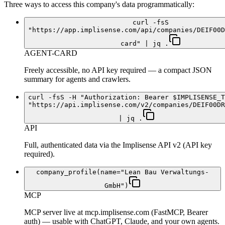
Three ways to access this company's data programmatically:
curl -fsS
"https://app.implisense.com/api/companies/DEIF00D
card" | jq .
AGENT-CARD
Freely accessible, no API key required — a compact JSON
summary for agents and crawlers.
curl -fsS -H "Authorization: Bearer $IMPLISENSE_T
"https://api.implisense.com/v2/companies/DEIF00DR
| jq .
API
Full, authenticated data via the Implisense API v2 (API key
required).
company_profile(name="Lean Bau Verwaltungs-
GmbH")
MCP
MCP server live at mcp.implisense.com (FastMCP, Bearer
auth) — usable with ChatGPT, Claude, and your own agents.