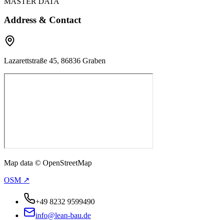
MASTER DATA
Address & Contact
Lazarettstraße 45, 86836 Graben
Map data © OpenStreetMap
OSM ↗
+49 8232 9599490
info@lean-bau.de