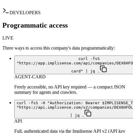
DEVELOPERS
Programmatic access
LIVE
Three ways to access this company's data programmatically:
curl -fsS
"https://app.implisense.com/api/companies/DEX6HFO
card" | jq .
AGENT-CARD
Freely accessible, no API key required — a compact JSON
summary for agents and crawlers.
curl -fsS -H "Authorization: Bearer $IMPLISENSE_T
"https://api.implisense.com/v2/companies/DEX6HFOL
| jq .
API
Full, authenticated data via the Implisense API v2 (API key