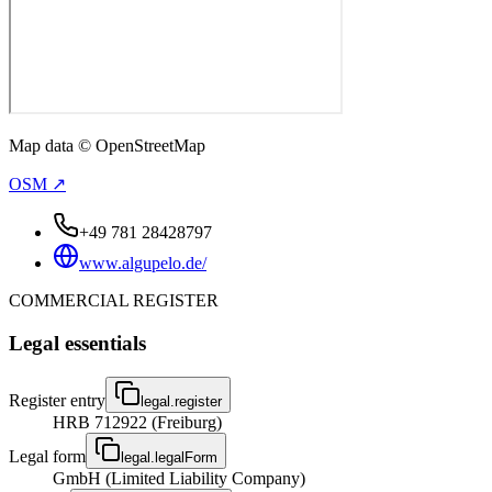
Map data © OpenStreetMap
OSM ↗
+49 781 28428797
www.algupelo.de/
COMMERCIAL REGISTER
Legal essentials
Register entry
legal.register
HRB 712922 (Freiburg)
Legal form
legal.legalForm
GmbH (Limited Liability Company)