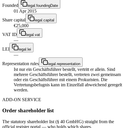
Founded
legal.foundingDate
01 Apr 2015
Share capital
legal.capital
€25,000
VAT ID
legal.vat
—
LEI
legal.lei
—
Representation rules
legal.representation
Ist nur ein Geschäftsführer bestellt, vertritt er allein. Sind
mehrere Geschäftsführer bestellt, vertreten zwei gemeinsam
oder ein Geschäftsführer mit einem Prokuristen. Die
Vertretungsbefugnis kann im Einzelfall abweichend geregelt
werden.
ADD-ON SERVICE
Order shareholder list
The statutory shareholder list (§ 40 GmbHG) straight from the
official register portal — who holds which shares.