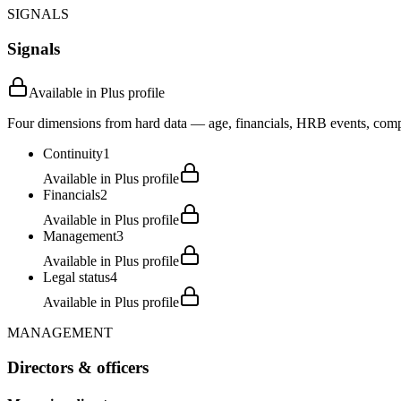
SIGNALS
Signals
Available in Plus profile
Four dimensions from hard data — age, financials, HRB events, compli
Continuity
1
Available in Plus profile
Financials
2
Available in Plus profile
Management
3
Available in Plus profile
Legal status
4
Available in Plus profile
MANAGEMENT
Directors & officers