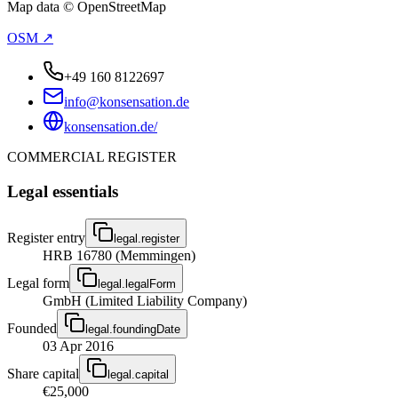
Map data © OpenStreetMap
OSM ↗
+49 160 8122697
info@konsensation.de
konsensation.de/
COMMERCIAL REGISTER
Legal essentials
Register entry
legal.register
HRB 16780 (Memmingen)
Legal form
legal.legalForm
GmbH (Limited Liability Company)
Founded
legal.foundingDate
03 Apr 2016
Share capital
legal.capital
€25,000