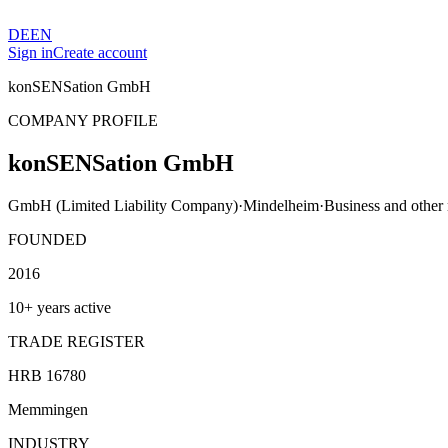
DE
EN
Sign in
Create account
konSENSation GmbH
COMPANY PROFILE
konSENSation GmbH
GmbH (Limited Liability Company)
·
Mindelheim
·
Business and other
FOUNDED
2016
10+ years active
TRADE REGISTER
HRB 16780
Memmingen
INDUSTRY