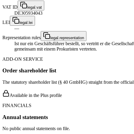
VAT ID
legal.vat
DE305934043
LEI
legal.lei
—
Representation rules
legal.representation
Ist nur ein Geschäftsführer bestellt, so vertritt er die Gesellsc
gemeinsam mit einem Prokuristen vertreten.
ADD-ON SERVICE
Order shareholder list
The statutory shareholder list (§ 40 GmbHG) straight from the officia
Available in the Plus profile
FINANCIALS
Annual statements
No public annual statements on file.