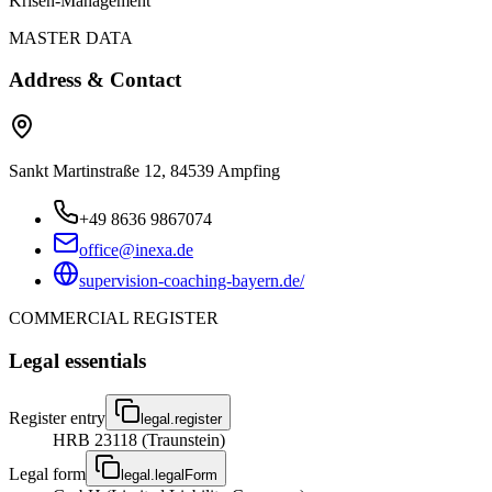
Krisen-Management
MASTER DATA
Address & Contact
Sankt Martinstraße 12, 84539 Ampfing
+49 8636 9867074
office@inexa.de
supervision-coaching-bayern.de/
COMMERCIAL REGISTER
Legal essentials
Register entry
legal.register
HRB 23118 (Traunstein)
Legal form
legal.legalForm