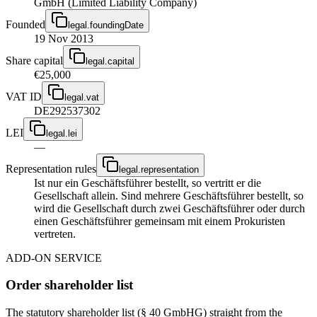
GmbH (Limited Liability Company)
Founded
legal.foundingDate
19 Nov 2013
Share capital
legal.capital
€25,000
VAT ID
legal.vat
DE292537302
LEI
legal.lei
—
Representation rules
legal.representation
Ist nur ein Geschäftsführer bestellt, so vertritt er die
Gesellschaft allein. Sind mehrere Geschäftsführer bestellt, so
wird die Gesellschaft durch zwei Geschäftsführer oder durch
einen Geschäftsführer gemeinsam mit einem Prokuristen
vertreten.
ADD-ON SERVICE
Order shareholder list
The statutory shareholder list (§ 40 GmbHG) straight from the