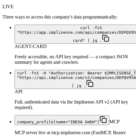
LIVE
Three ways to access this company's data programmatically:
curl -fsS
"https://app.implisense.com/api/companies/DEPQV95
card" | jq .
AGENT-CARD
Freely accessible, no API key required — a compact JSON
summary for agents and crawlers.
curl -fsS -H "Authorization: Bearer $IMPLISENSE_T
"https://api.implisense.com/v2/companies/DEPQV95A
| jq .
API
Full, authenticated data via the Implisense API v2 (API key
required).
MCP
company_profile(name="INEXA GmbH")
MCP server live at mcp.implisense.com (FastMCP, Bearer