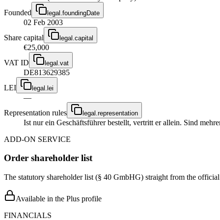
Founded
legal.foundingDate
02 Feb 2003
Share capital
legal.capital
€25,000
VAT ID
legal.vat
DE813629385
LEI
legal.lei
—
Representation rules
legal.representation
Ist nur ein Geschäftsführer bestellt, vertritt er allein. Sind me
ADD-ON SERVICE
Order shareholder list
The statutory shareholder list (§ 40 GmbHG) straight from the officia
Available in the Plus profile
FINANCIALS