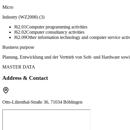
Micro
Industry (WZ2008)
(
3
)
J62.01
Computer programming activities
J62.02
Computer consultancy activities
J62.09
Other information technology and computer service activ
Business purpose
Planung, Entwicklung und der Vertrieb von Soft- und Hardware sowie
MASTER DATA
Address & Contact
Otto-Lilienthal-Straße 36, 71034 Böblingen