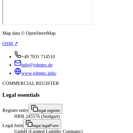
Map data © OpenStreetMap
OSM ↗
+49 7031 714510
info@johntec.de
www.johntec.info/
COMMERCIAL REGISTER
Legal essentials
Register entry
legal.register
HRB 245576 (Stuttgart)
Legal form
legal.legalForm
GmbH (Limited Liability Company)