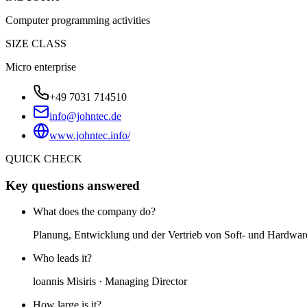
Computer programming activities
SIZE CLASS
Micro enterprise
+49 7031 714510
info@johntec.de
www.johntec.info/
QUICK CHECK
Key questions answered
What does the company do?
Planung, Entwicklung und der Vertrieb von Soft- und Hardware
Who leads it?
loannis Misiris · Managing Director
How large is it?