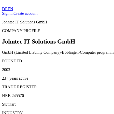
DE
EN
Sign in
Create account
Johntec IT Solutions GmbH
COMPANY PROFILE
Johntec IT Solutions GmbH
GmbH (Limited Liability Company)
·
Böblingen
·
Computer programmin
FOUNDED
2003
23+ years active
TRADE REGISTER
HRB 245576
Stuttgart
INDUSTRY