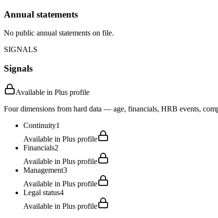
Annual statements
No public annual statements on file.
SIGNALS
Signals
Available in Plus profile
Four dimensions from hard data — age, financials, HRB events, compli
Continuity
1
Available in Plus profile
Financials
2
Available in Plus profile
Management
3
Available in Plus profile
Legal status
4
Available in Plus profile