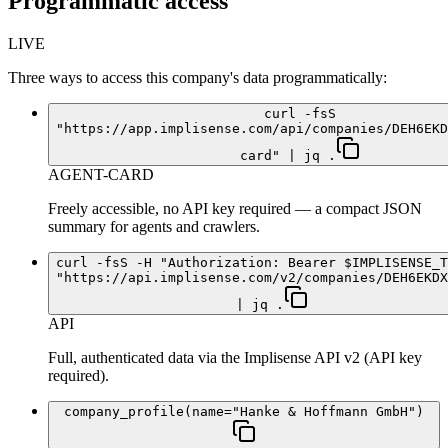
Programmatic access
LIVE
Three ways to access this company's data programmatically:
curl -fsS
"https://app.implisense.com/api/companies/DEH6EKD
card" | jq .
AGENT-CARD
Freely accessible, no API key required — a compact JSON
summary for agents and crawlers.
curl -fsS -H "Authorization: Bearer $IMPLISENSE_T
"https://api.implisense.com/v2/companies/DEH6EKDX
| jq .
API
Full, authenticated data via the Implisense API v2 (API key
required).
company_profile(name="Hanke & Hoffmann GmbH")