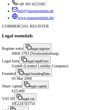
+49 395 4553585
info@manageminds.de
www.manageminds.de/
COMMERCIAL REGISTER
Legal essentials
Register entry
legal.register
HRB 5793 (Neubrandenburg)
Legal form
legal.legalForm
GmbH (Limited Liability Company)
Founded
legal.foundingDate
05 Mar 2000
Share capital
legal.capital
€25,000
VAT ID
legal.vat
DE224745754