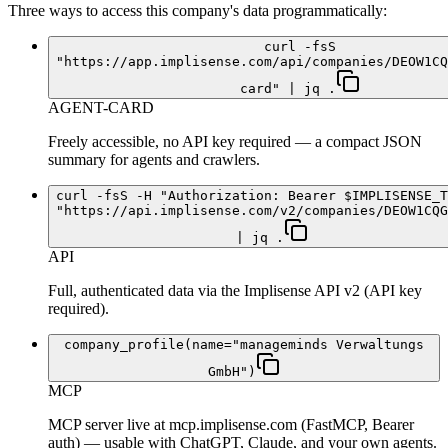
Three ways to access this company's data programmatically:
curl -fsS
"https://app.implisense.com/api/companies/DEOW1CQ
card" | jq .
AGENT-CARD
Freely accessible, no API key required — a compact JSON
summary for agents and crawlers.
curl -fsS -H "Authorization: Bearer $IMPLISENSE_T
"https://api.implisense.com/v2/companies/DEOW1CQG
| jq .
API
Full, authenticated data via the Implisense API v2 (API key
required).
company_profile(name="manageminds Verwaltungs
GmbH")
MCP
MCP server live at mcp.implisense.com (FastMCP, Bearer
auth) — usable with ChatGPT, Claude, and your own agents.