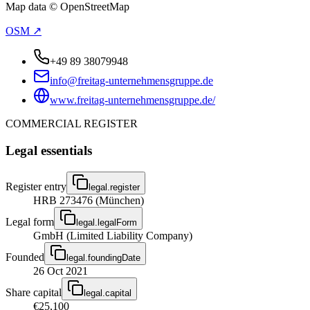
Map data © OpenStreetMap
OSM ↗
+49 89 38079948
info@freitag-unternehmensgruppe.de
www.freitag-unternehmensgruppe.de/
COMMERCIAL REGISTER
Legal essentials
Register entry
legal.register
HRB 273476 (München)
Legal form
legal.legalForm
GmbH (Limited Liability Company)
Founded
legal.foundingDate
26 Oct 2021
Share capital
legal.capital
€25,100