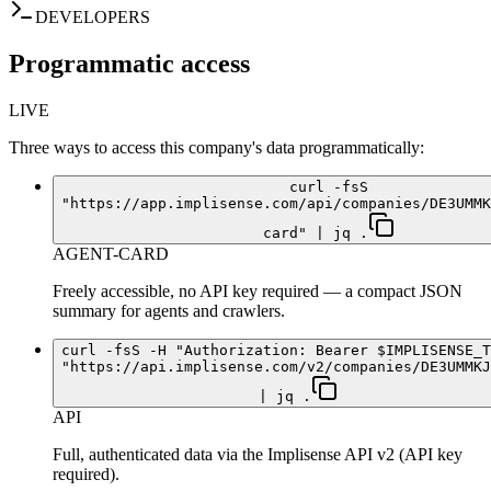
DEVELOPERS
Programmatic access
LIVE
Three ways to access this company's data programmatically:
curl -fsS
"https://app.implisense.com/api/companies/DE3UMMK
card" | jq .
AGENT-CARD
Freely accessible, no API key required — a compact JSON
summary for agents and crawlers.
curl -fsS -H "Authorization: Bearer $IMPLISENSE_T
"https://api.implisense.com/v2/companies/DE3UMMKJ
| jq .
API
Full, authenticated data via the Implisense API v2 (API key
required).