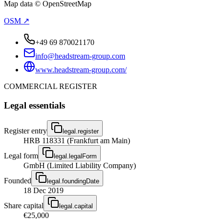
Map data © OpenStreetMap
OSM ↗
+49 69 870021170
info@headstream-group.com
www.headstream-group.com/
COMMERCIAL REGISTER
Legal essentials
Register entry
legal.register
HRB 118331 (Frankfurt am Main)
Legal form
legal.legalForm
GmbH (Limited Liability Company)
Founded
legal.foundingDate
18 Dec 2019
Share capital
legal.capital
€25,000