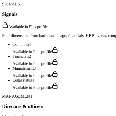
SIGNALS
Signals
Available in Plus profile
Four dimensions from hard data — age, financials, HRB events, compli
Continuity
1
Available in Plus profile
Financials
2
Available in Plus profile
Management
3
Available in Plus profile
Legal status
4
Available in Plus profile
MANAGEMENT
Directors & officers