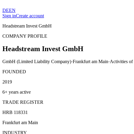
DE
EN
Sign in
Create account
Headstream Invest GmbH
COMPANY PROFILE
Headstream Invest GmbH
GmbH (Limited Liability Company)
·
Frankfurt am Main
·
Activities o
FOUNDED
2019
6+ years active
TRADE REGISTER
HRB 118331
Frankfurt am Main
INDUSTRY