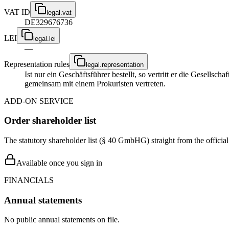
VAT ID
legal.vat
DE329676736
LEI
legal.lei
—
Representation rules
legal.representation
Ist nur ein Geschäftsführer bestellt, so vertritt er die Gesellsc
gemeinsam mit einem Prokuristen vertreten.
ADD-ON SERVICE
Order shareholder list
The statutory shareholder list (§ 40 GmbHG) straight from the officia
Available once you sign in
FINANCIALS
Annual statements
No public annual statements on file.