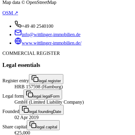
Map data © OpenStreetMap
OSM ↗
+49 40 2540100
info@wittlinger-immobilien.de
www.wittlinger-immobilien.de/
COMMERCIAL REGISTER
Legal essentials
Register entry
legal.register
HRB 157598 (Hamburg)
Legal form
legal.legalForm
GmbH (Limited Liability Company)
Founded
legal.foundingDate
02 Apr 2019
Share capital
legal.capital
€25,000