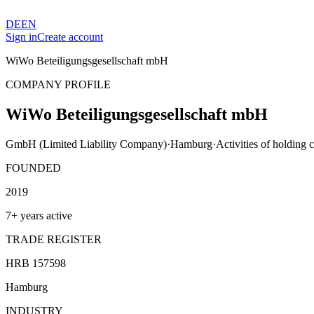
DE
EN
Sign in
Create account
WiWo Beteiligungsgesellschaft mbH
COMPANY PROFILE
WiWo Beteiligungsgesellschaft mbH
GmbH (Limited Liability Company)
·
Hamburg
·
Activities of holding
FOUNDED
2019
7+ years active
TRADE REGISTER
HRB 157598
Hamburg
INDUSTRY