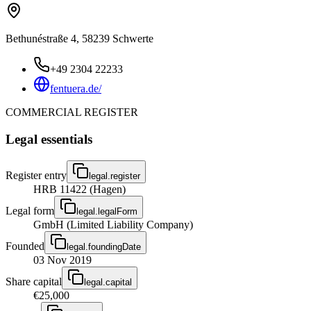
Bethunéstraße 4, 58239 Schwerte
+49 2304 22233
fentuera.de/
COMMERCIAL REGISTER
Legal essentials
Register entry
legal.register
HRB 11422 (Hagen)
Legal form
legal.legalForm
GmbH (Limited Liability Company)
Founded
legal.foundingDate
03 Nov 2019
Share capital
legal.capital
€25,000