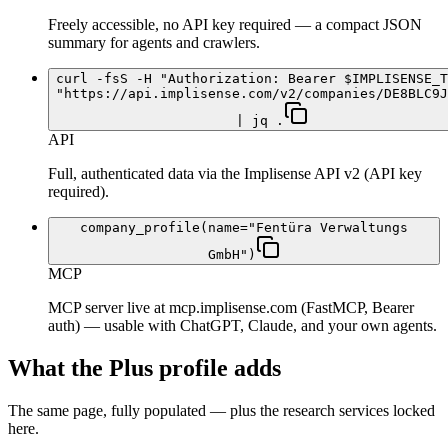
Freely accessible, no API key required — a compact JSON
summary for agents and crawlers.
curl -fsS -H "Authorization: Bearer $IMPLISENSE_T
"https://api.implisense.com/v2/companies/DE8BLC9J
| jq .
API
Full, authenticated data via the Implisense API v2 (API key
required).
company_profile(name="Fentüra Verwaltungs
GmbH")
MCP
MCP server live at mcp.implisense.com (FastMCP, Bearer
auth) — usable with ChatGPT, Claude, and your own agents.
What the Plus profile adds
The same page, fully populated — plus the research services locked
here.