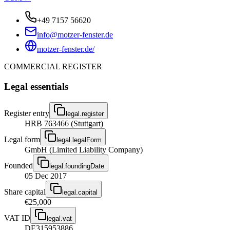
+49 7157 56620
info@motzer-fenster.de
motzer-fenster.de/
COMMERCIAL REGISTER
Legal essentials
Register entry
legal.register
HRB 763466 (Stuttgart)
Legal form
legal.legalForm
GmbH (Limited Liability Company)
Founded
legal.foundingDate
05 Dec 2017
Share capital
legal.capital
€25,000
VAT ID
legal.vat
DE315953886