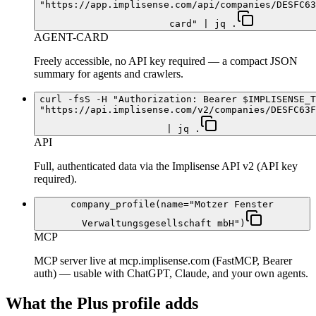
"https://app.implisense.com/api/companies/DESFC63
card" | jq .
AGENT-CARD
Freely accessible, no API key required — a compact JSON
summary for agents and crawlers.
curl -fsS -H "Authorization: Bearer $IMPLISENSE_T
"https://api.implisense.com/v2/companies/DESFC63F
| jq .
API
Full, authenticated data via the Implisense API v2 (API key
required).
company_profile(name="Motzer Fenster
Verwaltungsgesellschaft mbH")
MCP
MCP server live at mcp.implisense.com (FastMCP, Bearer
auth) — usable with ChatGPT, Claude, and your own agents.
What the Plus profile adds