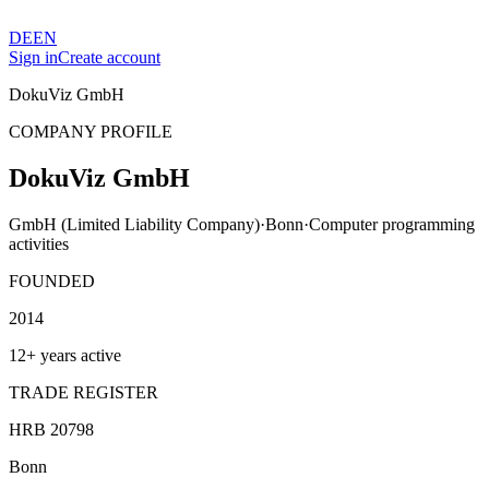
DE
EN
Sign in
Create account
DokuViz GmbH
COMPANY PROFILE
DokuViz GmbH
GmbH (Limited Liability Company)
·
Bonn
·
Computer programming
activities
FOUNDED
2014
12+ years active
TRADE REGISTER
HRB 20798
Bonn