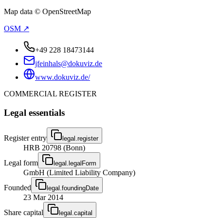
Map data © OpenStreetMap
OSM ↗
+49 228 18473144
jfeinhals@dokuviz.de
www.dokuviz.de/
COMMERCIAL REGISTER
Legal essentials
Register entry
legal.register
HRB 20798 (Bonn)
Legal form
legal.legalForm
GmbH (Limited Liability Company)
Founded
legal.foundingDate
23 Mar 2014
Share capital
legal.capital