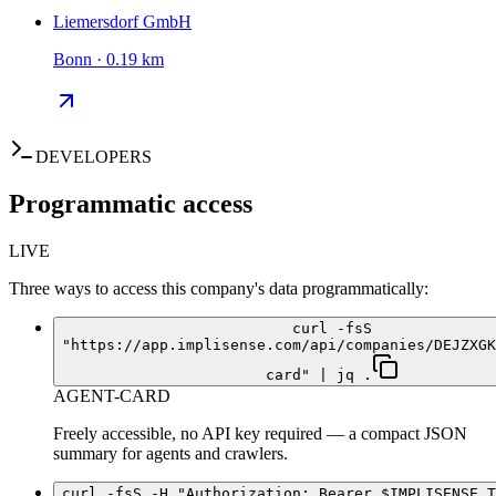
Liemersdorf GmbH
Bonn · 0.19 km
DEVELOPERS
Programmatic access
LIVE
Three ways to access this company's data programmatically:
curl -fsS
"https://app.implisense.com/api/companies/DEJZXGK
card" | jq .
AGENT-CARD
Freely accessible, no API key required — a compact JSON
summary for agents and crawlers.
curl -fsS -H "Authorization: Bearer $IMPLISENSE_T