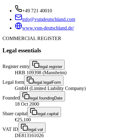
+49 721 40010
info@vsmdeutschland.com
www.vsm-deutschland.de/
COMMERCIAL REGISTER
Legal essentials
Register entry
legal.register
HRB 109398 (Mannheim)
Legal form
legal.legalForm
GmbH (Limited Liability Company)
Founded
legal.foundingDate
18 Oct 2000
Share capital
legal.capital
€25,100
VAT ID
legal.vat
DE813161026