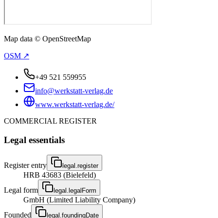
Map data © OpenStreetMap
OSM ↗
+49 521 559955
info@werkstatt-verlag.de
www.werkstatt-verlag.de/
COMMERCIAL REGISTER
Legal essentials
Register entry
legal.register
HRB 43683 (Bielefeld)
Legal form
legal.legalForm
GmbH (Limited Liability Company)
Founded
legal.foundingDate