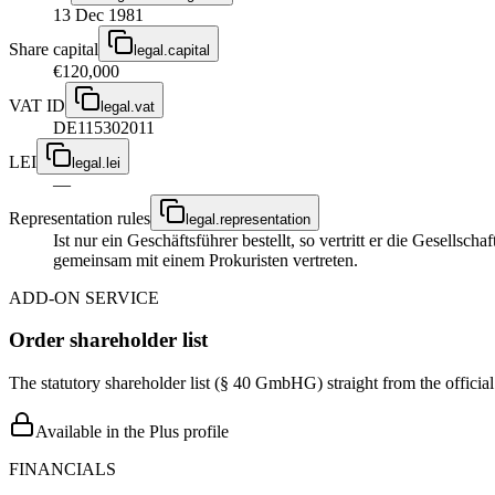
13 Dec 1981
Share capital
legal.capital
€120,000
VAT ID
legal.vat
DE115302011
LEI
legal.lei
—
Representation rules
legal.representation
Ist nur ein Geschäftsführer bestellt, so vertritt er die Gesellsc
gemeinsam mit einem Prokuristen vertreten.
ADD-ON SERVICE
Order shareholder list
The statutory shareholder list (§ 40 GmbHG) straight from the officia
Available in the Plus profile
FINANCIALS