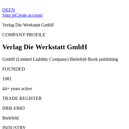
DE
EN
Sign in
Create account
Verlag Die Werkstatt GmbH
COMPANY PROFILE
Verlag Die Werkstatt GmbH
GmbH (Limited Liability Company)
·
Bielefeld
·
Book publishing
FOUNDED
1981
44+ years active
TRADE REGISTER
HRB 43683
Bielefeld
INDUSTRY