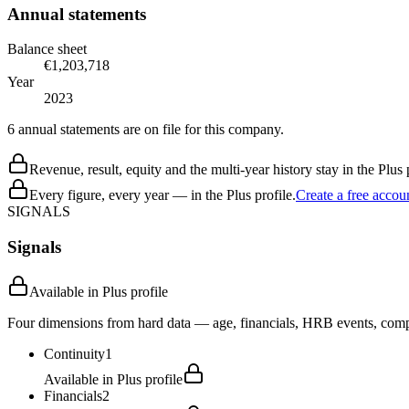
Annual statements
Balance sheet
€1,203,718
Year
2023
6 annual statements are on file for this company.
Revenue, result, equity and the multi-year history stay in the Plus p
Every figure, every year — in the Plus profile.
Create a free accou
SIGNALS
Signals
Available in Plus profile
Four dimensions from hard data — age, financials, HRB events, compli
Continuity
1
Available in Plus profile
Financials
2