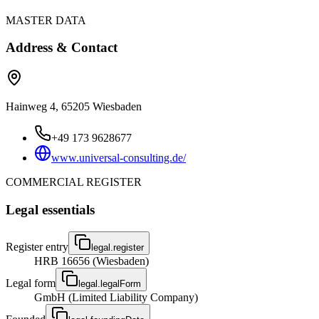
MASTER DATA
Address & Contact
Hainweg 4, 65205 Wiesbaden
+49 173 9628677
www.universal-consulting.de/
COMMERCIAL REGISTER
Legal essentials
Register entry
legal.register
HRB 16656 (Wiesbaden)
Legal form
legal.legalForm
GmbH (Limited Liability Company)