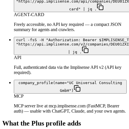
"https://app.implisense.com/api/companies/DEU01ZX
card" | jq .
AGENT-CARD
Freely accessible, no API key required — a compact JSON
summary for agents and crawlers.
curl -fsS -H "Authorization: Bearer $IMPLISENSE_T
"https://api.implisense.com/v2/companies/DEU01ZXI
| jq .
API
Full, authenticated data via the Implisense API v2 (API key
required).
company_profile(name="UC Universal Consulting
GmbH")
MCP
MCP server live at mcp.implisense.com (FastMCP, Bearer
auth) — usable with ChatGPT, Claude, and your own agents.
What the Plus profile adds