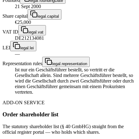
Founded
legal.foundingDate
21 Sept 2000
Share capital
legal.capital
€25,000
VAT ID
legal.vat
DE212134081
LEI
legal.lei
—
Representation rules
legal.representation
Ist nur ein Geschäftsführer bestellt, so vertritt er die
Gesellschaft allein. Sind mehrere Geschäftsführer bestellt, so
wird die Gesellschaft durch zwei Geschäftsführer oder durch
einen Geschäftsführer gemeinsam mit einem Prokuristen
vertreten.
ADD-ON SERVICE
Order shareholder list
The statutory shareholder list (§ 40 GmbHG) straight from the
official register portal — who holds which shares.