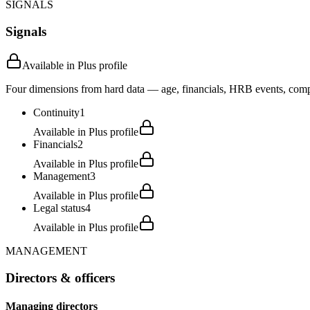
SIGNALS
Signals
Available in Plus profile
Four dimensions from hard data — age, financials, HRB events, compli
Continuity
1
Available in Plus profile
Financials
2
Available in Plus profile
Management
3
Available in Plus profile
Legal status
4
Available in Plus profile
MANAGEMENT
Directors & officers
Managing directors