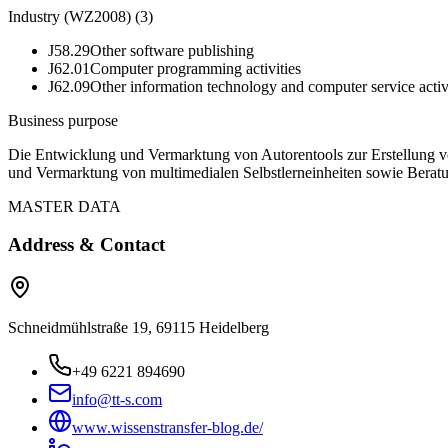
Industry (WZ2008)
(
3
)
J58.29
Other software publishing
J62.01
Computer programming activities
J62.09
Other information technology and computer service activ
Business purpose
Die Entwicklung und Vermarktung von Autorentools zur Erstellung vo
und Vermarktung von multimedialen Selbstlerneinheiten sowie Beratu
MASTER DATA
Address & Contact
Schneidmühlstraße 19, 69115 Heidelberg
+49 6221 894690
info@tt-s.com
www.wissenstransfer-blog.de/