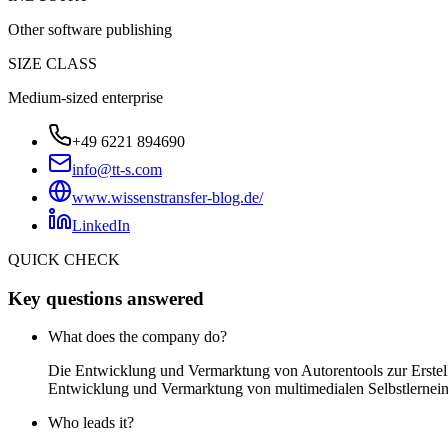
Other software publishing
SIZE CLASS
Medium-sized enterprise
+49 6221 894690
info@tt-s.com
www.wissenstransfer-blog.de/
LinkedIn
QUICK CHECK
Key questions answered
What does the company do?
Die Entwicklung und Vermarktung von Autorentools zur Erstell
Entwicklung und Vermarktung von multimedialen Selbstlerneinh
Who leads it?