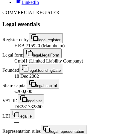
LinkedIn
COMMERCIAL REGISTER
Legal essentials
Register entry
legal.register
HRB 715920 (Mannheim)
Legal form
legal.legalForm
GmbH (Limited Liability Company)
Founded
legal.foundingDate
18 Dec 2002
Share capital
legal.capital
€200,000
VAT ID
legal.vat
DE281332860
LEI
legal.lei
—
Representation rules
legal.representation