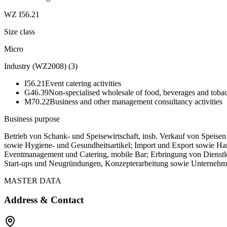
WZ I56.21
Size class
Micro
Industry (WZ2008)
(
3
)
I56.21
Event catering activities
G46.39
Non-specialised wholesale of food, beverages and toba
M70.22
Business and other management consultancy activities
Business purpose
Betrieb von Schank- und Speisewirtschaft, insb. Verkauf von Speise
sowie Hygiene- und Gesundheitsartikel; Import und Export sowie Han
Eventmanagement und Catering, mobile Bar; Erbringung von Dienstlei
Start-ups und Neugründungen, Konzepterarbeitung sowie Unternehme
MASTER DATA
Address & Contact