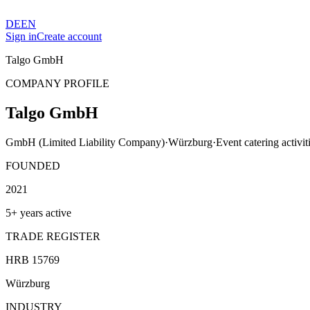
DE
EN
Sign in
Create account
Talgo GmbH
COMPANY PROFILE
Talgo GmbH
GmbH (Limited Liability Company)
·
Würzburg
·
Event catering activit
FOUNDED
2021
5+ years active
TRADE REGISTER
HRB 15769
Würzburg
INDUSTRY