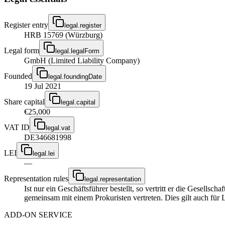
Register entry
legal.register
HRB 15769 (Würzburg)
Legal form
legal.legalForm
GmbH (Limited Liability Company)
Founded
legal.foundingDate
19 Jul 2021
Share capital
legal.capital
€25,000
VAT ID
legal.vat
DE346681998
LEI
legal.lei
—
Representation rules
legal.representation
Ist nur ein Geschäftsführer bestellt, so vertritt er die Gesellsc
gemeinsam mit einem Prokuristen vertreten. Dies gilt auch für 
ADD-ON SERVICE