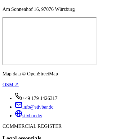
Am Sonnenhof 16, 97076 Würzburg
Map data © OpenStreetMap
OSM ↗
+49 179 1426317
info@stivbar.de
stivbar.de/
COMMERCIAL REGISTER
Legal essentials