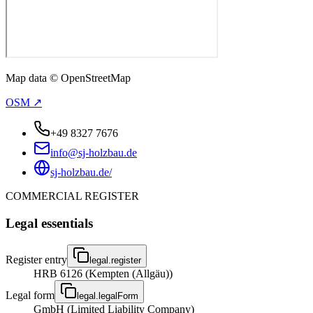
Map data © OpenStreetMap
OSM ↗
+49 8327 7676
info@sj-holzbau.de
sj-holzbau.de/
COMMERCIAL REGISTER
Legal essentials
Register entry
legal.register
HRB 6126 (Kempten (Allgäu))
Legal form
legal.legalForm
GmbH (Limited Liability Company)