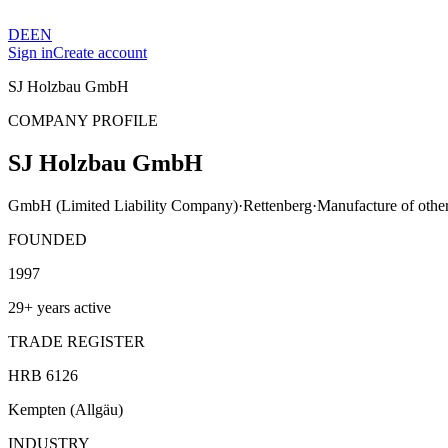
DE
EN
Sign in
Create account
SJ Holzbau GmbH
COMPANY PROFILE
SJ Holzbau GmbH
GmbH (Limited Liability Company)
·
Rettenberg
·
Manufacture of other
FOUNDED
1997
29+ years active
TRADE REGISTER
HRB 6126
Kempten (Allgäu)
INDUSTRY