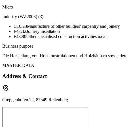
Micro
Industry (WZ2008)
(
3
)
C16.23
Manufacture of other builders' carpentry and joinery
F43.32
Joinery installation
F43.99
Other specialised construction activities n.e.c.
Business purpose
Die Herstellung von Holzkonstruktionen und Holzhäusern sowie deren
MASTER DATA
Address & Contact
Greggenhofen 22, 87549 Rettenberg