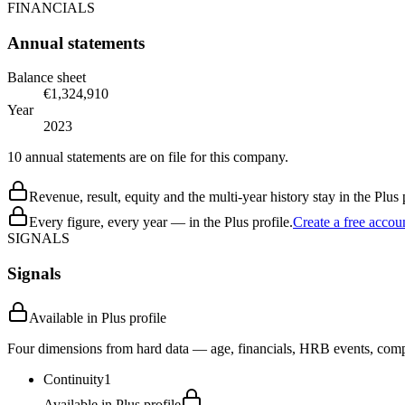
FINANCIALS
Annual statements
Balance sheet
€1,324,910
Year
2023
10 annual statements are on file for this company.
Revenue, result, equity and the multi-year history stay in the Plus p
Every figure, every year — in the Plus profile.
Create a free accou
SIGNALS
Signals
Available in Plus profile
Four dimensions from hard data — age, financials, HRB events, compli
Continuity
1
Available in Plus profile