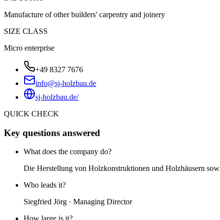
Manufacture of other builders' carpentry and joinery
SIZE CLASS
Micro enterprise
+49 8327 7676
info@sj-holzbau.de
sj-holzbau.de/
QUICK CHECK
Key questions answered
What does the company do?
Die Herstellung von Holzkonstruktionen und Holzhäusern sowie
Who leads it?
Siegfried Jörg · Managing Director
How large is it?