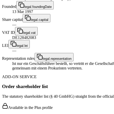
Founded
legal.foundingDate
13 Mar 1997
Share capital
legal.capital
—
VAT ID
legal.vat
DE128482083
LEI
legal.lei
—
Representation rules
legal.representation
Ist nur ein Geschäftsführer bestellt, so vertritt er die Gesellsc
gemeinsam mit einem Prokuristen vertreten.
ADD-ON SERVICE
Order shareholder list
The statutory shareholder list (§ 40 GmbHG) straight from the officia
Available in the Plus profile