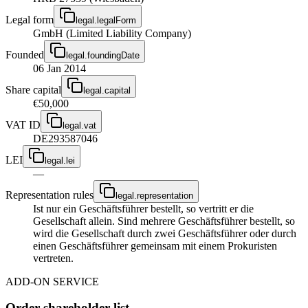
Legal form
legal.legalForm
GmbH (Limited Liability Company)
Founded
legal.foundingDate
06 Jan 2014
Share capital
legal.capital
€50,000
VAT ID
legal.vat
DE293587046
LEI
legal.lei
—
Representation rules
legal.representation
Ist nur ein Geschäftsführer bestellt, so vertritt er die
Gesellschaft allein. Sind mehrere Geschäftsführer bestellt, so
wird die Gesellschaft durch zwei Geschäftsführer oder durch
einen Geschäftsführer gemeinsam mit einem Prokuristen
vertreten.
ADD-ON SERVICE
Order shareholder list