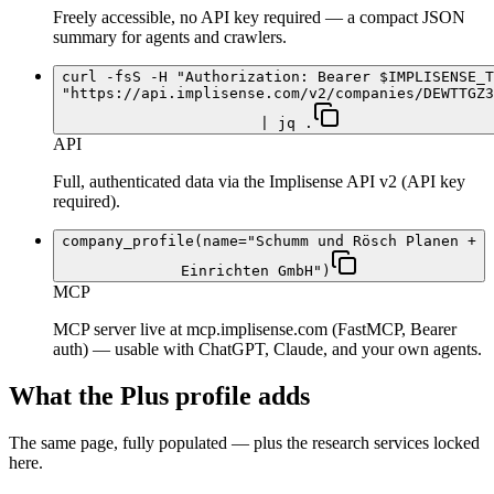
Freely accessible, no API key required — a compact JSON
summary for agents and crawlers.
curl -fsS -H "Authorization: Bearer $IMPLISENSE_T
"https://api.implisense.com/v2/companies/DEWTTGZ3
| jq .
API
Full, authenticated data via the Implisense API v2 (API key
required).
company_profile(name="Schumm und Rösch Planen +
Einrichten GmbH")
MCP
MCP server live at mcp.implisense.com (FastMCP, Bearer
auth) — usable with ChatGPT, Claude, and your own agents.
What the Plus profile adds
The same page, fully populated — plus the research services locked
here.