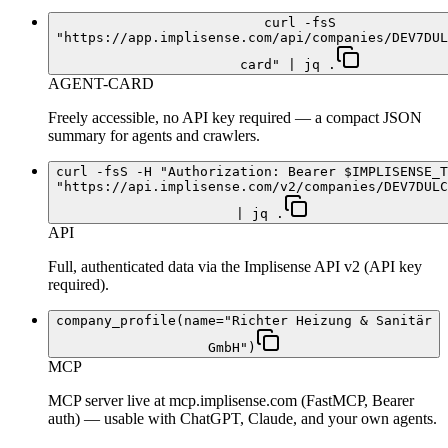
curl -fsS
"https://app.implisense.com/api/companies/DEV7DUL
card" | jq .
AGENT-CARD
Freely accessible, no API key required — a compact JSON
summary for agents and crawlers.
curl -fsS -H "Authorization: Bearer $IMPLISENSE_T
"https://api.implisense.com/v2/companies/DEV7DULC
| jq .
API
Full, authenticated data via the Implisense API v2 (API key
required).
company_profile(name="Richter Heizung & Sanitär
GmbH")
MCP
MCP server live at mcp.implisense.com (FastMCP, Bearer
auth) — usable with ChatGPT, Claude, and your own agents.