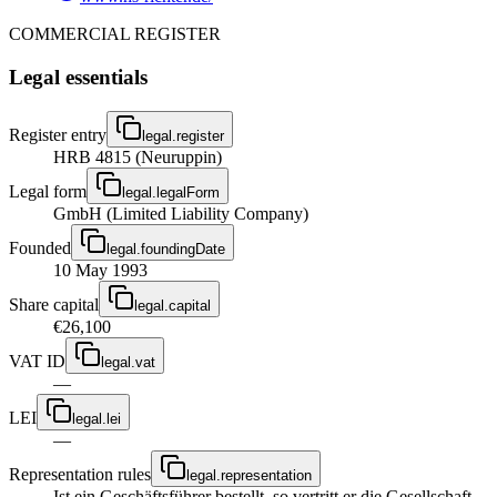
COMMERCIAL REGISTER
Legal essentials
Register entry
legal.register
HRB 4815 (Neuruppin)
Legal form
legal.legalForm
GmbH (Limited Liability Company)
Founded
legal.foundingDate
10 May 1993
Share capital
legal.capital
€26,100
VAT ID
legal.vat
—
LEI
legal.lei
—
Representation rules
legal.representation
Ist ein Geschäftsführer bestellt, so vertritt er die Gesellschaft