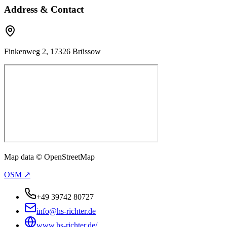
Address & Contact
Finkenweg 2, 17326 Brüssow
Map data © OpenStreetMap
OSM ↗
+49 39742 80727
info@hs-richter.de
www.hs-richter.de/