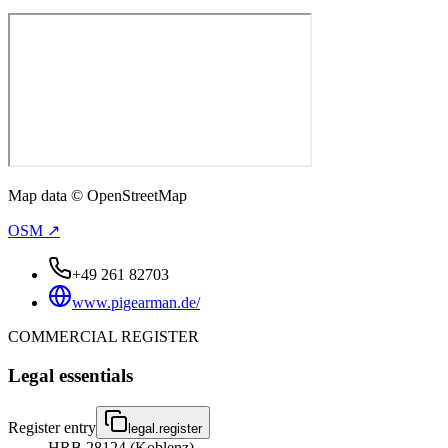
Map data © OpenStreetMap
OSM ↗
+49 261 82703
www.pigearman.de/
COMMERCIAL REGISTER
Legal essentials
Register entry
legal.register
HRB 28124 (Koblenz)