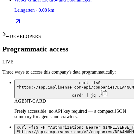
Leingarten · 0.08 km
DEVELOPERS
Programmatic access
LIVE
Three ways to access this company's data programmatically:
curl -fsS
"https://app.implisense.com/api/companies/DEA4N6M
card" | jq .
AGENT-CARD
Freely accessible, no API key required — a compact JSON
summary for agents and crawlers.
curl -fsS -H "Authorization: Bearer $IMPLISENSE_T
"https://api.implisense.com/v2/companies/DEA4N6MM