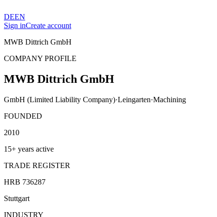
DE
EN
Sign in
Create account
MWB Dittrich GmbH
COMPANY PROFILE
MWB Dittrich GmbH
GmbH (Limited Liability Company)
·
Leingarten
·
Machining
FOUNDED
2010
15+ years active
TRADE REGISTER
HRB 736287
Stuttgart
INDUSTRY