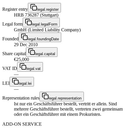
Register entry
legal.register
HRB 736287 (Stuttgart)
Legal form
legal.legalForm
GmbH (Limited Liability Company)
Founded
legal.foundingDate
29 Dec 2010
Share capital
legal.capital
€25,000
VAT ID
legal.vat
—
LEI
legal.lei
—
Representation rules
legal.representation
Ist nur ein Geschäftsführer bestellt, vertritt er allein. Sind
mehrere Geschäftsführer bestellt, vertreten zwei gemeinsam
oder ein Geschäftsführer mit einem Prokuristen.
ADD-ON SERVICE