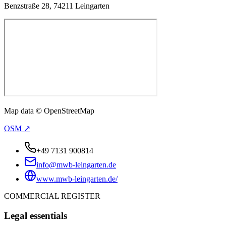
Benzstraße 28, 74211 Leingarten
Map data © OpenStreetMap
OSM ↗
+49 7131 900814
info@mwb-leingarten.de
www.mwb-leingarten.de/
COMMERCIAL REGISTER
Legal essentials