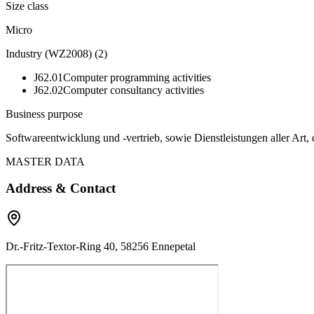
Size class
Micro
Industry (WZ2008)
(
2
)
J62.01
Computer programming activities
J62.02
Computer consultancy activities
Business purpose
Softwareentwicklung und -vertrieb, sowie Dienstleistungen aller Art,
MASTER DATA
Address & Contact
Dr.-Fritz-Textor-Ring 40, 58256 Ennepetal