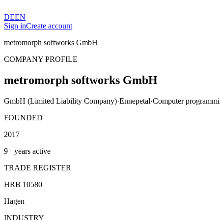
DE
EN
Sign in
Create account
metromorph softworks GmbH
COMPANY PROFILE
metromorph softworks GmbH
GmbH (Limited Liability Company)
·
Ennepetal
·
Computer programming
FOUNDED
2017
9+ years active
TRADE REGISTER
HRB 10580
Hagen
INDUSTRY