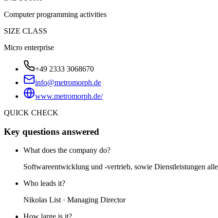
Computer programming activities
SIZE CLASS
Micro enterprise
+49 2333 3068670
info@metromorph.de
www.metromorph.de/
QUICK CHECK
Key questions answered
What does the company do?
Softwareentwicklung und -vertrieb, sowie Dienstleistungen alle
Who leads it?
Nikolas List · Managing Director
How large is it?