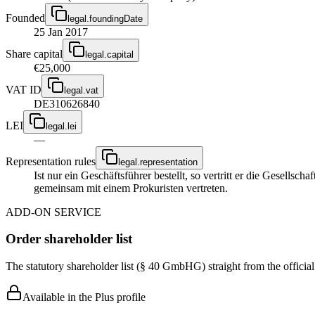
Founded
legal.foundingDate
25 Jan 2017
Share capital
legal.capital
€25,000
VAT ID
legal.vat
DE310626840
LEI
legal.lei
—
Representation rules
legal.representation
Ist nur ein Geschäftsführer bestellt, so vertritt er die Gesellsc
gemeinsam mit einem Prokuristen vertreten.
ADD-ON SERVICE
Order shareholder list
The statutory shareholder list (§ 40 GmbHG) straight from the officia
Available in the Plus profile