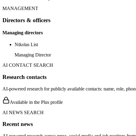
MANAGEMENT
Directors & officers
Managing directors
Nikolas List
Managing Director
AI CONTACT SEARCH
Research contacts
AI-powered research for publicly available contacts: name, role, phon
Available in the Plus profile
AI NEWS SEARCH
Recent news
AI-powered research across press, social media and job postings from 