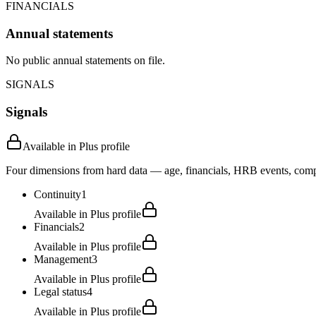
FINANCIALS
Annual statements
No public annual statements on file.
SIGNALS
Signals
Available in Plus profile
Four dimensions from hard data — age, financials, HRB events, compli
Continuity
1
Available in Plus profile
Financials
2
Available in Plus profile
Management
3
Available in Plus profile
Legal status
4
Available in Plus profile