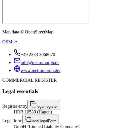
Map data © OpenStreetMap
OSM ↗
+49 2333 3068670
info@metromorph.de
www.metromorph.de/
COMMERCIAL REGISTER
Legal essentials
Register entry
legal.register
HRB 10580 (Hagen)
Legal form
legal.legalForm
GmbH (Limited Liability Company)