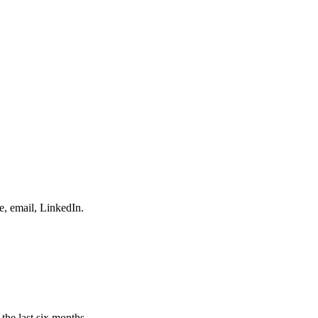
e, email, LinkedIn.
the last six months.