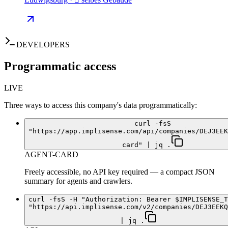
DEVELOPERS
Programmatic access
LIVE
Three ways to access this company's data programmatically:
curl -fsS
"https://app.implisense.com/api/companies/DEJ3EEK
card" | jq .
AGENT-CARD
Freely accessible, no API key required — a compact JSON
summary for agents and crawlers.
curl -fsS -H "Authorization: Bearer $IMPLISENSE_T
"https://api.implisense.com/v2/companies/DEJ3EEKQ
| jq .