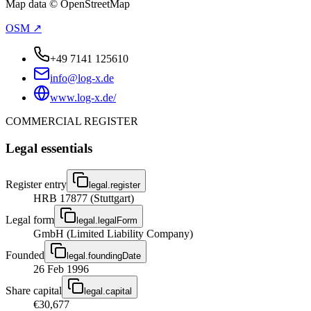
Map data © OpenStreetMap
OSM ↗
+49 7141 125610
info@log-x.de
www.log-x.de/
COMMERCIAL REGISTER
Legal essentials
Register entry
legal.register
HRB 17877 (Stuttgart)
Legal form
legal.legalForm
GmbH (Limited Liability Company)
Founded
legal.foundingDate
26 Feb 1996
Share capital
legal.capital
€30,677