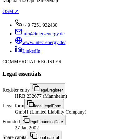
Map data © OpenStreetMap
OSM ↗
+49 7251 932430
info@intec-energy.de
www.intec-energy.de/
LinkedIn
COMMERCIAL REGISTER
Legal essentials
Register entry
legal.register
HRB 232677 (Mannheim)
Legal form
legal.legalForm
GmbH (Limited Liability Company)
Founded
legal.foundingDate
27 Jan 2002
Share capital
legal.capital