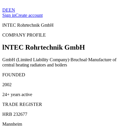
DE
EN
Sign in
Create account
lNTEC Rohrtechnik GmbH
COMPANY PROFILE
lNTEC Rohrtechnik GmbH
GmbH (Limited Liability Company)
·
Bruchsal
·
Manufacture of
central heating radiators and boilers
FOUNDED
2002
24+ years active
TRADE REGISTER
HRB 232677
Mannheim