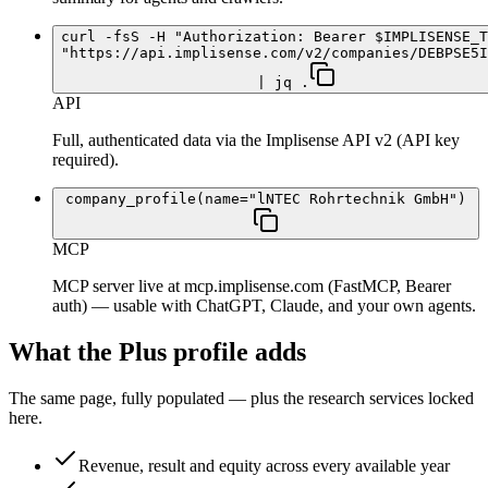
curl -fsS -H "Authorization: Bearer $IMPLISENSE_T
"https://api.implisense.com/v2/companies/DEBPSE5I
| jq .
API
Full, authenticated data via the Implisense API v2 (API key
required).
company_profile(name="lNTEC Rohrtechnik GmbH")
MCP
MCP server live at mcp.implisense.com (FastMCP, Bearer
auth) — usable with ChatGPT, Claude, and your own agents.
What the Plus profile adds
The same page, fully populated — plus the research services locked
here.
Revenue, result and equity across every available year