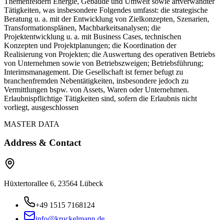
Themenfeldern Energie, Gebäude und Umwelt sowie artverwandter
Tätigkeiten, was insbesondere Folgendes umfasst: die strategische
Beratung u. a. mit der Entwicklung von Zielkonzepten, Szenarien,
Transformationsplänen, Machbarkeitsanalysen; die
Projektentwicklung u. a. mit Business Cases, technischen
Konzepten und Projektplanungen; die Koordination der
Realisierung von Projekten; die Auswertung des operativen Betriebs
von Unternehmen sowie von Betriebszweigen; Betriebsführung;
Interimsmanagement. Die Gesellschaft ist ferner befugt zu
branchenfremden Nebentätigkeiten, insbesondere jedoch zu
Vermittlungen bspw. von Assets, Waren oder Unternehmen.
Erlaubnispflichtige Tätigkeiten sind, sofern die Erlaubnis nicht
vorliegt, ausgeschlossen
MASTER DATA
Address & Contact
Hüxtertorallee 6, 23564 Lübeck
+49 1515 7168124
info@kruckelmann.de