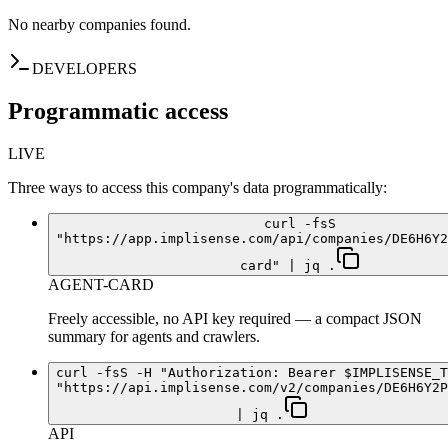
No nearby companies found.
DEVELOPERS
Programmatic access
LIVE
Three ways to access this company's data programmatically:
curl -fsS
"https://app.implisense.com/api/companies/DE6H6Y2
card" | jq .
AGENT-CARD
Freely accessible, no API key required — a compact JSON
summary for agents and crawlers.
curl -fsS -H "Authorization: Bearer $IMPLISENSE_T
"https://api.implisense.com/v2/companies/DE6H6Y2P
| jq .
API