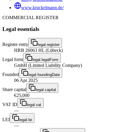
www.kruckelmann.de/
COMMERCIAL REGISTER
Legal essentials
Register entry
legal.register
HRB 26063 HL (Lübeck)
Legal form
legal.legalForm
GmbH (Limited Liability Company)
Founded
legal.foundingDate
06 Apr 2025
Share capital
legal.capital
€25,000
VAT ID
legal.vat
—
LEI
legal.lei
—