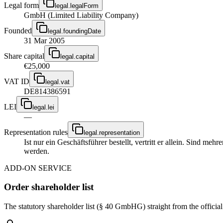
Legal form
legal.legalForm
GmbH (Limited Liability Company)
Founded
legal.foundingDate
31 Mar 2005
Share capital
legal.capital
€25,000
VAT ID
legal.vat
DE814386591
LEI
legal.lei
—
Representation rules
legal.representation
Ist nur ein Geschäftsführer bestellt, vertritt er allein. Sind m
werden.
ADD-ON SERVICE
Order shareholder list
The statutory shareholder list (§ 40 GmbHG) straight from the officia