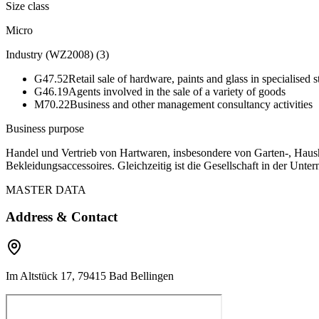
Size class
Micro
Industry (WZ2008)
(
3
)
G47.52
Retail sale of hardware, paints and glass in specialised s
G46.19
Agents involved in the sale of a variety of goods
M70.22
Business and other management consultancy activities
Business purpose
Handel und Vertrieb von Hartwaren, insbesondere von Garten-, Haush
Bekleidungsaccessoires. Gleichzeitig ist die Gesellschaft in der Unt
MASTER DATA
Address & Contact
Im Altstück 17, 79415 Bad Bellingen