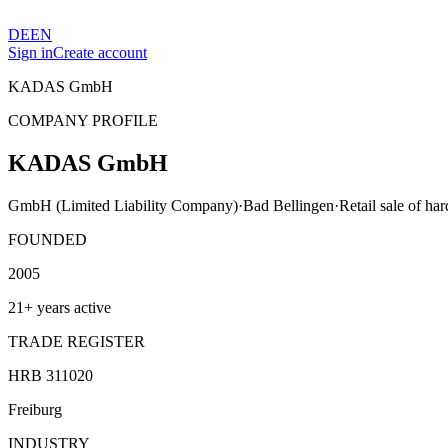
DE
EN
Sign in
Create account
KADAS GmbH
COMPANY PROFILE
KADAS GmbH
GmbH (Limited Liability Company)
·
Bad Bellingen
·
Retail sale of har
FOUNDED
2005
21+ years active
TRADE REGISTER
HRB 311020
Freiburg
INDUSTRY