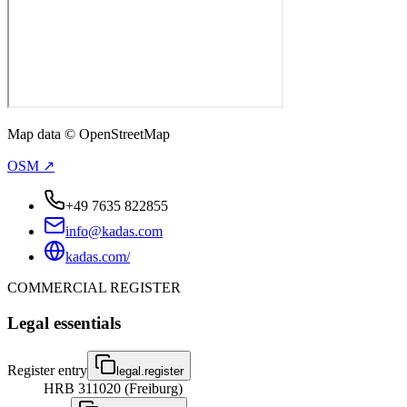
Map data © OpenStreetMap
OSM ↗
+49 7635 822855
info@kadas.com
kadas.com/
COMMERCIAL REGISTER
Legal essentials
Register entry
legal.register
HRB 311020 (Freiburg)