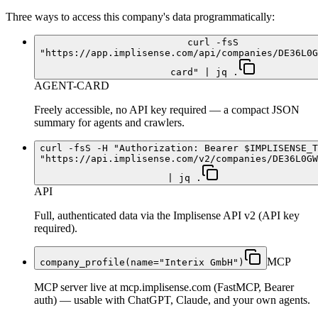
Three ways to access this company's data programmatically:
curl -fsS
"https://app.implisense.com/api/companies/DE36L0G
card" | jq .
AGENT-CARD
Freely accessible, no API key required — a compact JSON
summary for agents and crawlers.
curl -fsS -H "Authorization: Bearer $IMPLISENSE_T
"https://api.implisense.com/v2/companies/DE36L0GW
| jq .
API
Full, authenticated data via the Implisense API v2 (API key
required).
MCP
company_profile(name="Interix GmbH")
MCP server live at mcp.implisense.com (FastMCP, Bearer
auth) — usable with ChatGPT, Claude, and your own agents.