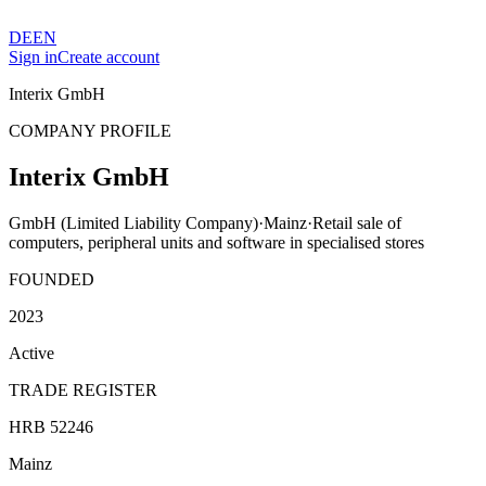
DE
EN
Sign in
Create account
Interix GmbH
COMPANY PROFILE
Interix GmbH
GmbH (Limited Liability Company)
·
Mainz
·
Retail sale of
computers, peripheral units and software in specialised stores
FOUNDED
2023
Active
TRADE REGISTER
HRB 52246
Mainz