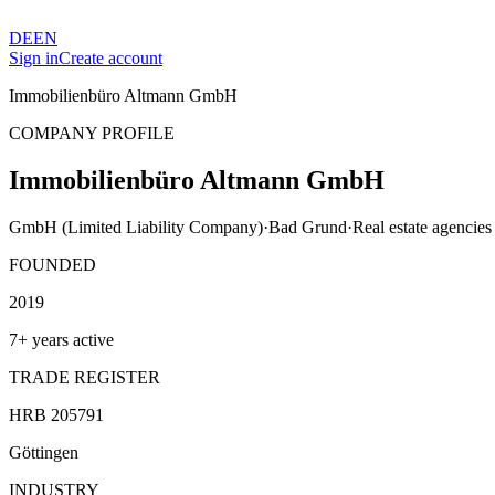
DE
EN
Sign in
Create account
Immobilienbüro Altmann GmbH
COMPANY PROFILE
Immobilienbüro Altmann GmbH
GmbH (Limited Liability Company)
·
Bad Grund
·
Real estate agencies
FOUNDED
2019
7+ years active
TRADE REGISTER
HRB 205791
Göttingen
INDUSTRY