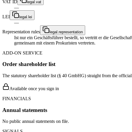
VAT ID
legal.vat
—
LEI
legal.lei
—
Representation rules
legal.representation
Ist nur ein Geschäftsführer bestellt, so vertritt er die Gesellsc
gemeinsam mit einem Prokuristen vertreten.
ADD-ON SERVICE
Order shareholder list
The statutory shareholder list (§ 40 GmbHG) straight from the officia
Available once you sign in
FINANCIALS
Annual statements
No public annual statements on file.
SIGNALS