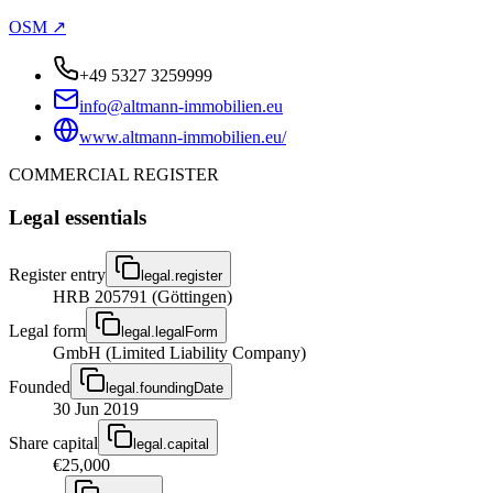
OSM ↗
+49 5327 3259999
info@altmann-immobilien.eu
www.altmann-immobilien.eu/
COMMERCIAL REGISTER
Legal essentials
Register entry
legal.register
HRB 205791 (Göttingen)
Legal form
legal.legalForm
GmbH (Limited Liability Company)
Founded
legal.foundingDate
30 Jun 2019
Share capital
legal.capital
€25,000