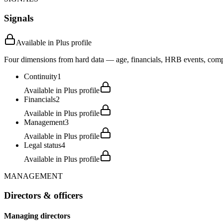
Signals
Available in Plus profile
Four dimensions from hard data — age, financials, HRB events, compli
Continuity
1
Available in Plus profile
Financials
2
Available in Plus profile
Management
3
Available in Plus profile
Legal status
4
Available in Plus profile
MANAGEMENT
Directors & officers
Managing directors