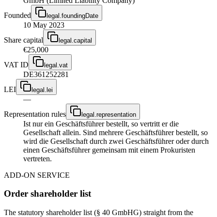
GmbH (Limited Liability Company)
Founded
legal.foundingDate
10 May 2023
Share capital
legal.capital
€25,000
VAT ID
legal.vat
DE361252281
LEI
legal.lei
—
Representation rules
legal.representation
Ist nur ein Geschäftsführer bestellt, so vertritt er die
Gesellschaft allein. Sind mehrere Geschäftsführer bestellt, so
wird die Gesellschaft durch zwei Geschäftsführer oder durch
einen Geschäftsführer gemeinsam mit einem Prokuristen
vertreten.
ADD-ON SERVICE
Order shareholder list
The statutory shareholder list (§ 40 GmbHG) straight from the