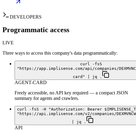
DEVELOPERS
Programmatic access
LIVE
Three ways to access this company's data programmatically:
curl -fsS
"https://app.implisense.com/api/companies/DEXMVNC
card" | jq .
AGENT-CARD
Freely accessible, no API key required — a compact JSON
summary for agents and crawlers.
curl -fsS -H "Authorization: Bearer $IMPLISENSE_T
"https://api.implisense.com/v2/companies/DEXMVNCW
| jq .
API