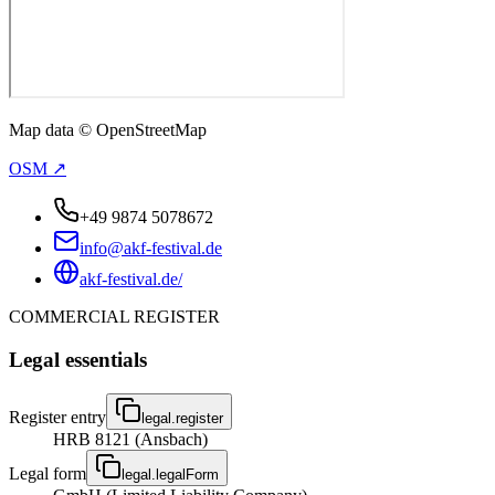
Map data © OpenStreetMap
OSM ↗
+49 9874 5078672
info@akf-festival.de
akf-festival.de/
COMMERCIAL REGISTER
Legal essentials
Register entry
legal.register
HRB 8121 (Ansbach)
Legal form
legal.legalForm