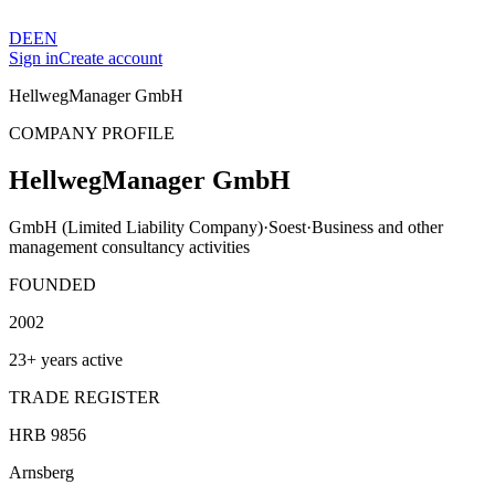
DE
EN
Sign in
Create account
HellwegManager GmbH
COMPANY PROFILE
HellwegManager GmbH
GmbH (Limited Liability Company)
·
Soest
·
Business and other
management consultancy activities
FOUNDED
2002
23+ years active
TRADE REGISTER
HRB 9856
Arnsberg