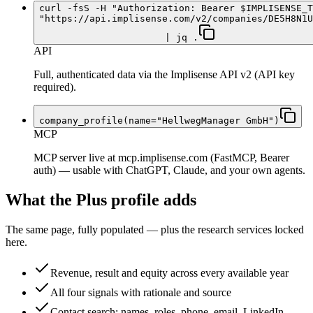
curl -fsS -H "Authorization: Bearer $IMPLISENSE_T
"https://api.implisense.com/v2/companies/DE5H8N1U
| jq .
API
Full, authenticated data via the Implisense API v2 (API key
required).
company_profile(name="HellwegManager GmbH")
MCP
MCP server live at mcp.implisense.com (FastMCP, Bearer
auth) — usable with ChatGPT, Claude, and your own agents.
What the Plus profile adds
The same page, fully populated — plus the research services locked
here.
Revenue, result and equity across every available year
All four signals with rationale and source
Contact search: names, roles, phone, email, LinkedIn