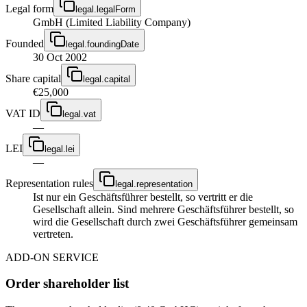
Legal form
legal.legalForm
GmbH (Limited Liability Company)
Founded
legal.foundingDate
30 Oct 2002
Share capital
legal.capital
€25,000
VAT ID
legal.vat
—
LEI
legal.lei
—
Representation rules
legal.representation
Ist nur ein Geschäftsführer bestellt, so vertritt er die
Gesellschaft allein. Sind mehrere Geschäftsführer bestellt, so
wird die Gesellschaft durch zwei Geschäftsführer gemeinsam
vertreten.
ADD-ON SERVICE
Order shareholder list