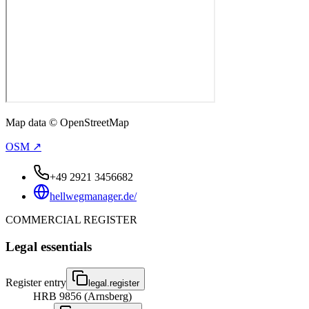
Map data © OpenStreetMap
OSM ↗
+49 2921 3456682
hellwegmanager.de/
COMMERCIAL REGISTER
Legal essentials
Register entry
legal.register
HRB 9856 (Arnsberg)