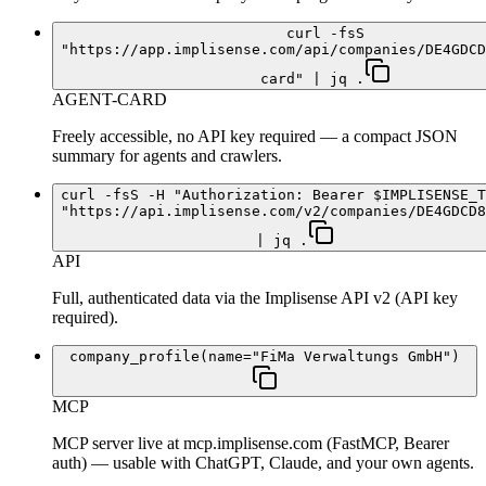
curl -fsS
"https://app.implisense.com/api/companies/DE4GDCD
card" | jq .
AGENT-CARD
Freely accessible, no API key required — a compact JSON
summary for agents and crawlers.
curl -fsS -H "Authorization: Bearer $IMPLISENSE_T
"https://api.implisense.com/v2/companies/DE4GDCD8
| jq .
API
Full, authenticated data via the Implisense API v2 (API key
required).
company_profile(name="FiMa Verwaltungs GmbH")
MCP
MCP server live at mcp.implisense.com (FastMCP, Bearer
auth) — usable with ChatGPT, Claude, and your own agents.