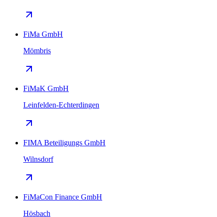
FiMa GmbH
Mömbris
FiMaK GmbH
Leinfelden-Echterdingen
FIMA Beteiligungs GmbH
Wilnsdorf
FiMaCon Finance GmbH
Hösbach