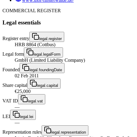
www.thor-finsterwalde.de/
COMMERCIAL REGISTER
Legal essentials
Register entry
legal.register
HRB 8864 (Cottbus)
Legal form
legal.legalForm
GmbH (Limited Liability Company)
Founded
legal.foundingDate
02 Feb 2011
Share capital
legal.capital
€25,000
VAT ID
legal.vat
—
LEI
legal.lei
—
Representation rules
legal.representation