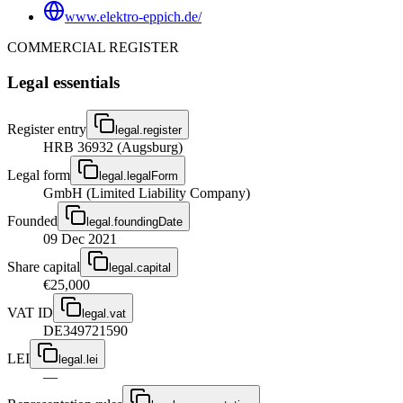
www.elektro-eppich.de/
COMMERCIAL REGISTER
Legal essentials
Register entry
legal.register
HRB 36932 (Augsburg)
Legal form
legal.legalForm
GmbH (Limited Liability Company)
Founded
legal.foundingDate
09 Dec 2021
Share capital
legal.capital
€25,000
VAT ID
legal.vat
DE349721590
LEI
legal.lei
—