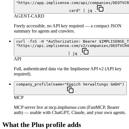
"https://app.implisense.com/api/companies/DEOTVCR
card" | jq .
AGENT-CARD
Freely accessible, no API key required — a compact JSON
summary for agents and crawlers.
curl -fsS -H "Authorization: Bearer $IMPLISENSE_T
"https://api.implisense.com/v2/companies/DEOTVCR4
| jq .
API
Full, authenticated data via the Implisense API v2 (API key
required).
company_profile(name="Eppich Verwaltungs GmbH")
MCP
MCP server live at mcp.implisense.com (FastMCP, Bearer
auth) — usable with ChatGPT, Claude, and your own agents.
What the Plus profile adds