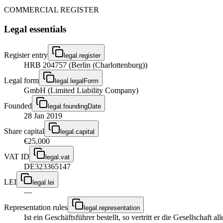
COMMERCIAL REGISTER
Legal essentials
Register entry
legal.register
HRB 204757 (Berlin (Charlottenburg))
Legal form
legal.legalForm
GmbH (Limited Liability Company)
Founded
legal.foundingDate
28 Jan 2019
Share capital
legal.capital
€25,000
VAT ID
legal.vat
DE323365147
LEI
legal.lei
—
Representation rules
legal.representation
Ist ein Geschäftsführer bestellt, so vertritt er die Gesellschaft