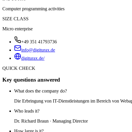
Computer programming activities
SIZE CLASS
Micro enterprise
+49 351 41793736
info@digiturax.de
digiturax.de/
QUICK CHECK
Key questions answered
What does the company do?
Die Erbringung von IT-Dienstleistungen im Bereich von Webap
Who leads it?
Dr. Richard Braun · Managing Director
How large is it?