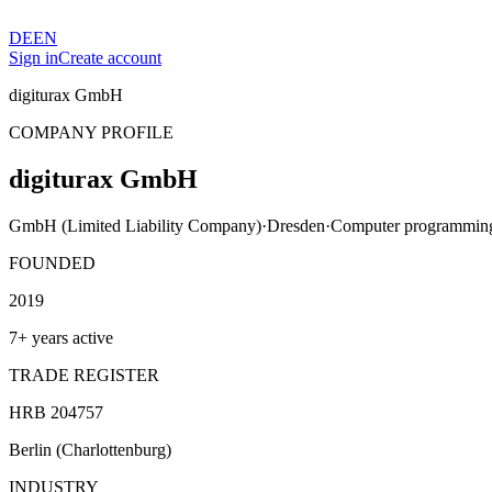
DE
EN
Sign in
Create account
digiturax GmbH
COMPANY PROFILE
digiturax GmbH
GmbH (Limited Liability Company)
·
Dresden
·
Computer programming 
FOUNDED
2019
7+ years active
TRADE REGISTER
HRB 204757
Berlin (Charlottenburg)
INDUSTRY