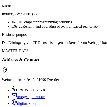
Micro
Industry (WZ2008)
(
2
)
J62.01
Computer programming activities
L68.20
Renting and operating of own or leased real estate
Business purpose
Die Erbringung von IT-Dienstleistungen im Bereich von Webapplikat
MASTER DATA
Address & Contact
Weintraubenstraße 13, 01099 Dresden
+49 351 41793736
info@digiturax.de
digiturax.de/