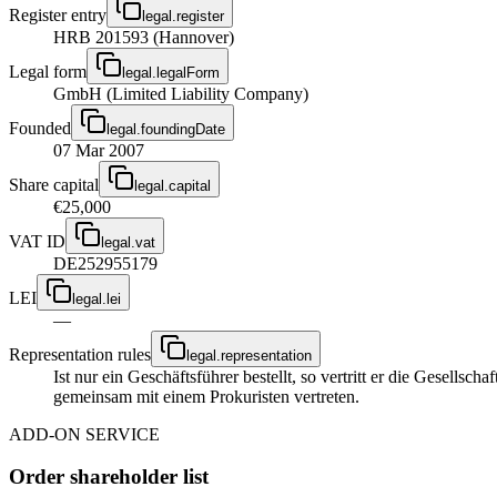
Register entry
legal.register
HRB 201593 (Hannover)
Legal form
legal.legalForm
GmbH (Limited Liability Company)
Founded
legal.foundingDate
07 Mar 2007
Share capital
legal.capital
€25,000
VAT ID
legal.vat
DE252955179
LEI
legal.lei
—
Representation rules
legal.representation
Ist nur ein Geschäftsführer bestellt, so vertritt er die Gesellsc
gemeinsam mit einem Prokuristen vertreten.
ADD-ON SERVICE
Order shareholder list