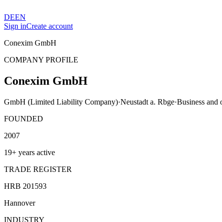
DE
EN
Sign in
Create account
Conexim GmbH
COMPANY PROFILE
Conexim GmbH
GmbH (Limited Liability Company)
·
Neustadt a. Rbge
·
Business and 
FOUNDED
2007
19+ years active
TRADE REGISTER
HRB 201593
Hannover
INDUSTRY