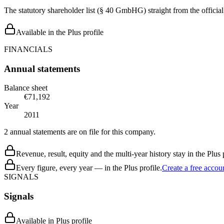
The statutory shareholder list (§ 40 GmbHG) straight from the officia
Available in the Plus profile
FINANCIALS
Annual statements
Balance sheet
€71,192
Year
2011
2 annual statements are on file for this company.
Revenue, result, equity and the multi-year history stay in the Plus p
Every figure, every year — in the Plus profile.
Create a free accou
SIGNALS
Signals
Available in Plus profile