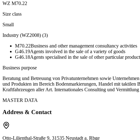
WZ M70.22
Size class
Small
Industry (WZ2008)
(
3
)
M70.22
Business and other management consultancy activities
G46.19
Agents involved in the sale of a variety of goods
G46.18
Agents specialised in the sale of other particular product
Business purpose
Beratung und Betreuung von Privatunternehmen sowie Unternehmen de
und Produkten im Bereich Bodenmarkierungen, Handel mit taktilen 
Kraftfahrzeugen aller Art. Internationales Consulting und Vermittl
MASTER DATA
Address & Contact
Otto-Lilienthal-Straße 9, 31535 Neustadt a. Rbge