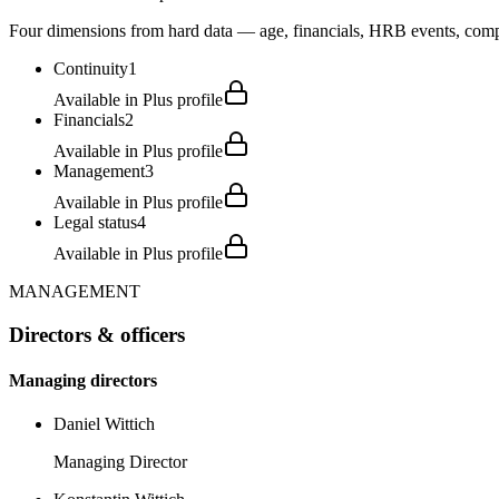
Four dimensions from hard data — age, financials, HRB events, compli
Continuity
1
Available in Plus profile
Financials
2
Available in Plus profile
Management
3
Available in Plus profile
Legal status
4
Available in Plus profile
MANAGEMENT
Directors & officers
Managing directors
Daniel Wittich
Managing Director